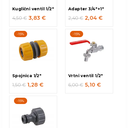
Kuglični ventil 1/2″
Adapter 3/4″+1″
3,83
€
2,04
€
4,50
€
2,40
€
-15%
-15%
Spojnica 1/2″
Vrtni ventil 1/2″
1,28
€
5,10
€
1,50
€
6,00
€
-15%