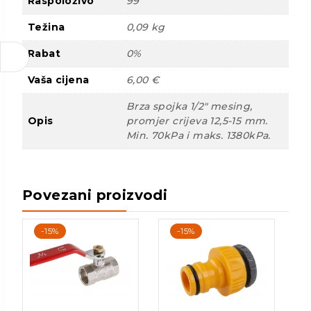
Raspoloživo
99
Težina
0,09 kg
Rabat
0%
Vaša cijena
6,00 €
Brza spojka 1/2" mesing,
Opis
promjer crijeva 12,5-15 mm.
Min. 70kPa i maks. 1380kPa.
Povezani proizvodi
-15%
-15%