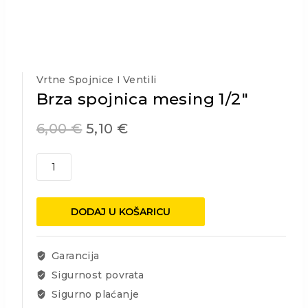
Vrtne Spojnice I Ventili
Brza spojnica mesing 1/2″
6,00
€
5,10
€
Brza
spojnica
mesing
1/2"
DODAJ U KOŠARICU
količina
Garancija
Sigurnost povrata
Sigurno plaćanje