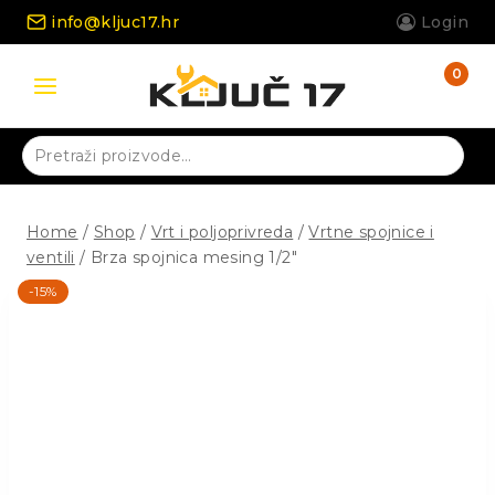
Skip
info@kljuc17.hr
Login
to
content
0
Pretraži:
Home
/
Shop
/
Vrt i poljoprivreda
/
Vrtne spojnice i
ventili
/
Brza spojnica mesing 1/2″
-15%