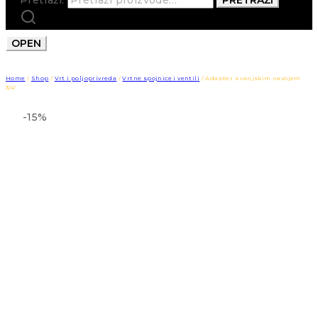
OPEN
Home
/
Shop
/
Vrt i poljoprivreda
/
Vrtne spojnice i ventili
/
Adapter s vanjskim navojem
3/4″
-15%