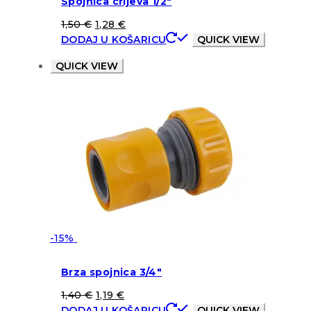
Spojnica crijeva 1/2″
1,50
€
1,28
€
DODAJ U KOŠARICU
QUICK VIEW
QUICK VIEW
-15%
Brza spojnica 3/4″
1,40
€
1,19
€
DODAJ U KOŠARICU
QUICK VIEW