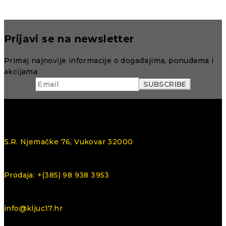
Prijavi se na newsletter
Primaj najnovije informacije o događajima, ponudama i
akcijama
S.R. Njemačke 76, Vukovar 32000
Prodaja: +(385) 98 938 3953
info@kljuc17.hr