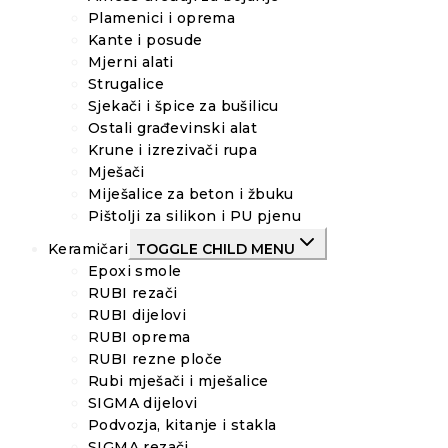
Plamenici i oprema
Kante i posude
Mjerni alati
Strugalice
Sjekači i špice za bušilicu
Ostali građevinski alat
Krune i izrezivači rupa
Mješači
Miješalice za beton i žbuku
Pištolji za silikon i PU pjenu
Keramičari
TOGGLE CHILD MENU
Epoxi smole
RUBI rezači
RUBI dijelovi
RUBI oprema
RUBI rezne ploče
Rubi mješači i mješalice
SIGMA dijelovi
Podvozja, kitanje i stakla
SIGMA rezači