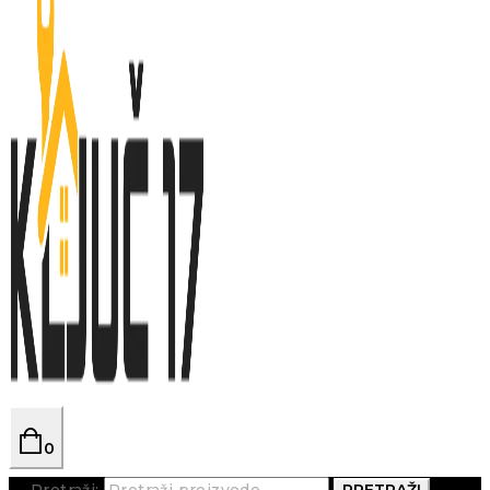
0
Pretraži:
PRETRAŽI