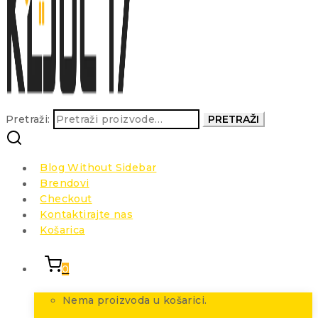
Pretraži:
PRETRAŽI
Blog Without Sidebar
Brendovi
Checkout
Kontaktirajte nas
Košarica
0
Nema proizvoda u košarici.