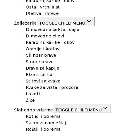
Karabini, karike i okov
Ostali vrtni alat
Pletiva i mreže
Željezarija
TOGGLE CHILD MENU
Dimovodne čekte i sajle
Dimovodne cijevi
Karabini, karike i okov
Oranije i kotlovi
Cilindar brave
Sobne brave
Brave za kapije
Elzett cilindri
Štitovi za kvake
Kvake za vrata i prozore
Lokoti
Žice
Slobodno vrijeme
TOGGLE CHILD MENU
Kotlići i oprema
Sklopivi namještaj
Roštilj i oprema