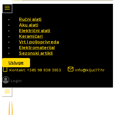
Ručni alati
Aku alati
Električni alati
Keramičari
Vrt i poljoprivreda
Elektromaterijal
Sezonski artikli
Usluge
Kontakt: +385 98 938 3953
info@kljuc17.hr
Login