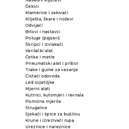
Nasadni ključevi
Čekići
Klamerice i zakivači
Kliješta, škare i noževi
Odvijači
Bitovi i nastavci
Poluge (pajseri)
Škripci i izvlakači
Varilački alat
Četke i metle
Pneumatski alat i pribor
Trake i gume za vezanje
Čistači odovoda
Led svjetiljke
Mjerni alati
Kutnici, kutomjeri i ravnala
Pomična mjerila
Strugalice
Sjekači i špice za bušilicu
Krune i izrezivači rupa
Ureznice i nareznice