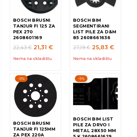
BOSCH BRUSNI
BOSCH BIM
TANJUR FI 125 ZA
SEGMENTIRANI
PEX 270
LIST PILE ZA D&M
2608601169
85 2608661636
21,31
€
25,83
€
22,43
€
27,19
€
Nema na skladištu
Nema na skladištu
-5%
-5%
BOSCH BIM LIST
BOSCH BRUSNI
PILE ZA DRVO I
TANJUR FI 125MM
METAL 28X50 MM
ZA PEX 220A
5 K 2608661629