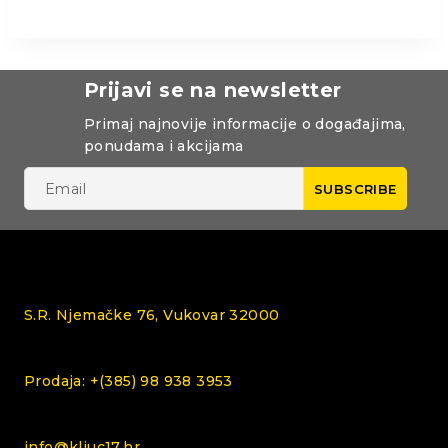
Prijavi se na newsletter
Primaj najnovije informacije o događajima,
ponudama i akcijama
S.R. Njemačke 76, Vukovar 32000
Prodaja: +(385) 98 938 3953
info@kljuc17.hr