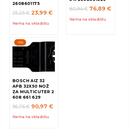
2608601175
76,89
€
80,94
€
23,99
€
25,25
€
Nema na skladištu
Nema na skladištu
-5%
BOSCH AIZ 32
APB 32X50 NOŽ
ZA MULTICUTER 2
608 661 629
90,97
€
95,76
€
Nema na skladištu