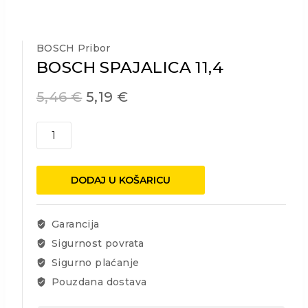
BOSCH Pribor
BOSCH SPAJALICA 11,4
5,46
€
5,19
€
BOSCH
SPAJALICA
11,4
količina
DODAJ U KOŠARICU
Garancija
Sigurnost povrata
Sigurno plaćanje
Pouzdana dostava