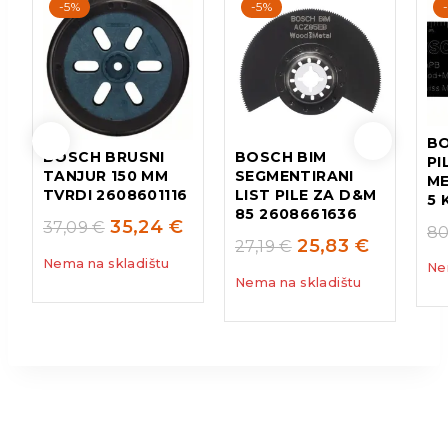
-5%
-5%
BO
BOSCH BRUSNI
BOSCH BIM
PI
TANJUR 150 MM
SEGMENTIRANI
ME
TVRDI 2608601116
LIST PILE ZA D&M
5 
85 2608661636
35,24
€
37,09
€
80
25,83
€
27,19
€
Nema na skladištu
Ne
Nema na skladištu