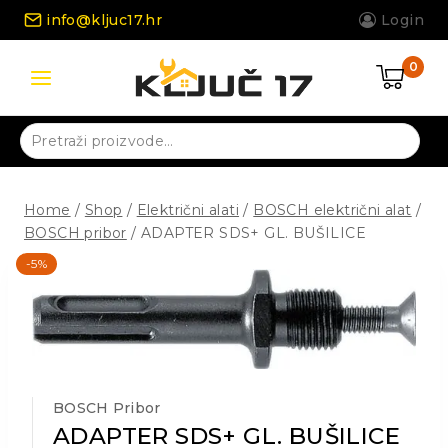
Skip
info@kljuc17.hr
Login
to
content
0
Pretraži:
Home
/
Shop
/
Električni alati
/
BOSCH električni alat
/
BOSCH pribor
/
ADAPTER SDS+ GL. BUŠILICE
-5%
BOSCH Pribor
ADAPTER SDS+ GL. BUŠILICE