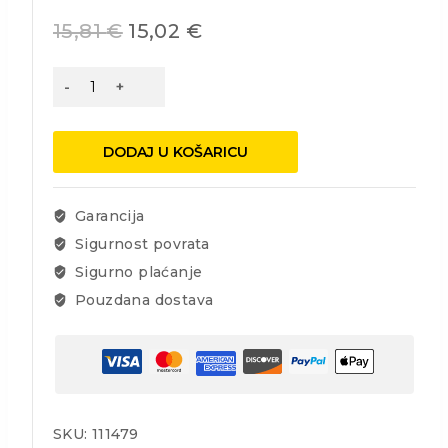
15,81
€
15,02
€
ADAPTER
SDS+
GL.
BUŠILICE
DODAJ U KOŠARICU
količina
Garancija
Sigurnost povrata
Sigurno plaćanje
Pouzdana dostava
SKU:
111479