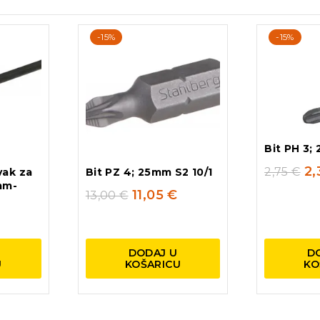
-15%
-15%
Bit PH 3;
2
2,75
€
vak za
Bit PZ 4; 25mm S2 10/1
mm-
11,05
€
13,00
€
DODAJ U
D
U
KOŠARICU
KO