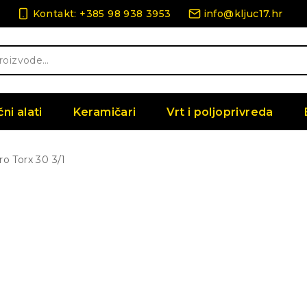
Kontakt: +385 98 938 3953
info@kljuc17.hr
čni alati
Keramičari
Vrt i poljoprivreda
ro Torx 30 3/1