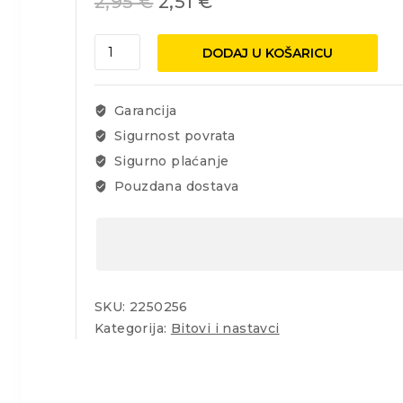
2,95
€
2,51
€
Bit
DODAJ U KOŠARICU
Strend
Pro
Torx
Garancija
30
Sigurnost povrata
3/1
Sigurno plaćanje
količina
Pouzdana dostava
SKU:
2250256
Kategorija:
Bitovi i nastavci