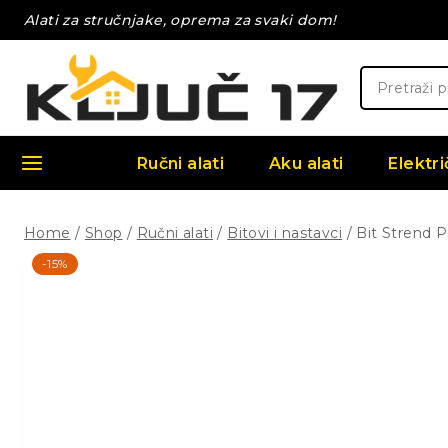
Skip
Alati za stručnjake, oprema za svaki dom!
to
content
Pretraži:
Ručni alati
Aku alati
Elektri
Home
/
Shop
/
Ručni alati
/
Bitovi i nastavci
/
Bit Strend P
-15%