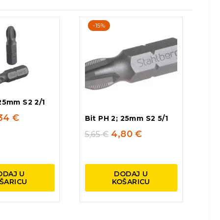
-15%
 25mm S2 2/1
,34
€
Bit PH 2; 25mm S2 5/1
4,80
€
5,65
€
ODAJ U
DODAJ U
ŠARICU
KOŠARICU