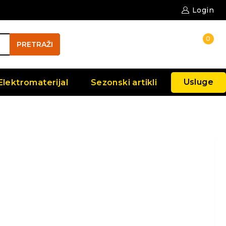
Login
0
PRETRAŽI
Usluge
Elektromaterijal
Sezonski artikli