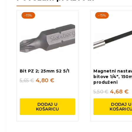
-15%
-15%
Bit PZ 2; 25mm S2 5/1
Magnetni nasta
bitove 1/4″, 150
4,80
€
5,65
€
produženi
4,68
€
5,50
€
DODAJ U
DODAJ U
KOŠARICU
KOŠARIC