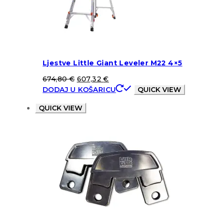
Ljestve Little Giant Leveler M22 4×5
674,80
€
607,32
€
DODAJ U KOŠARICU
QUICK VIEW
QUICK VIEW