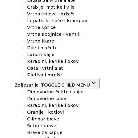
Držala za vrtne alate
Grablje, motike i vile
Vrtna crijeva i držači
Lopate, štihače i krampovi
Vrtne šprice
Vrtne spojnice i ventili
Vrtne škare
Pile i mačete
Lanci i sajle
Karabini, karike i okov
Ostali vrtni alat
Pletiva i mreže
Željezarija
TOGGLE CHILD MENU
Dimovodne čekte i sajle
Dimovodne cijevi
Karabini, karike i okov
Oranije i kotlovi
Cilindar brave
Sobne brave
Brave za kapije