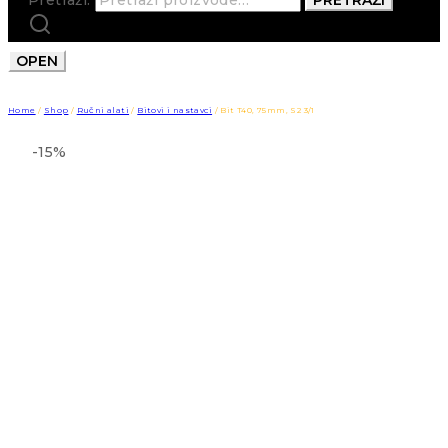
OPEN
Home
/
Shop
/
Ručni alati
/
Bitovi i nastavci
/
Bit T40, 75mm, S2 3/1
-15%