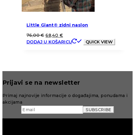
Little Giant® zidni naslon
76,00
€
68,40
€
DODAJ U KOŠARICU
QUICK VIEW
Prijavi se na newsletter
Primaj najnovije informacije o događajima, ponudama i
akcijama