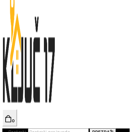
0
Pretraži:
PRETRAŽI