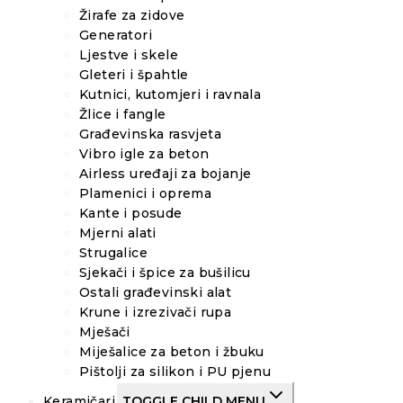
Žirafe za zidove
Generatori
Ljestve i skele
Gleteri i špahtle
Kutnici, kutomjeri i ravnala
Žlice i fangle
Građevinska rasvjeta
Vibro igle za beton
Airless uređaji za bojanje
Plamenici i oprema
Kante i posude
Mjerni alati
Strugalice
Sjekači i špice za bušilicu
Ostali građevinski alat
Krune i izrezivači rupa
Mješači
Miješalice za beton i žbuku
Pištolji za silikon i PU pjenu
Keramičari
TOGGLE CHILD MENU