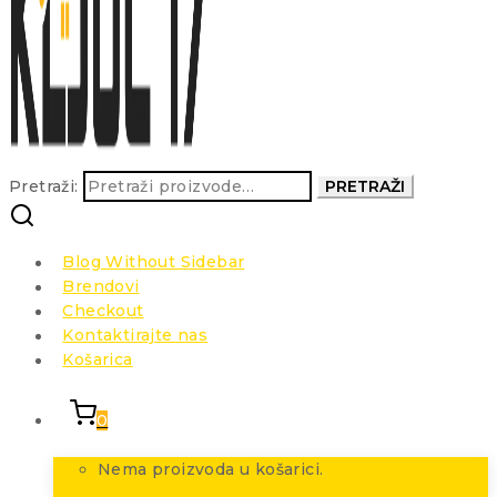
Pretraži:
PRETRAŽI
Blog Without Sidebar
Brendovi
Checkout
Kontaktirajte nas
Košarica
0
Nema proizvoda u košarici.