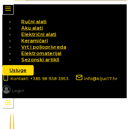
Ručni alati
Aku alati
Električni alati
Keramičari
Vrt i poljoprivreda
Elektromaterijal
Sezonski artikli
Usluge
Kontakt: +385 98 938 3953
info@kljuc17.hr
Login