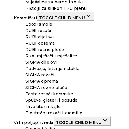
Miješalice za beton i žbuku
Pištolji za silikon i PU pjenu
Keramičari
TOGGLE CHILD MENU
Epoxi smole
RUBI rezači
RUBI dijelovi
RUBI oprema
RUBI rezne ploče
Rubi mješači i mješalice
SIGMA dijelovi
Podvozja, kitanje i stakla
SIGMA rezači
SIGMA oprema
SIGMA rezne ploče
Festa rezači keramike
Spužve, gleteri i posude
Nivelatori i kajle
Električni rezači keramike
Vrt i poljoprivreda
TOGGLE CHILD MENU
Cerade i folije