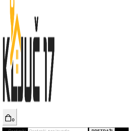
0
Pretraži:
PRETRAŽI