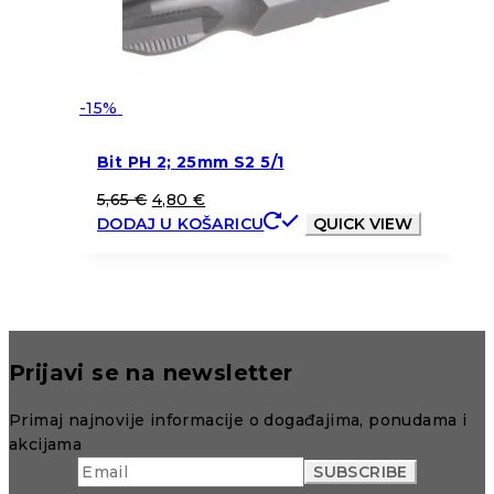
-15%
Bit PH 2; 25mm S2 5/1
5,65
€
4,80
€
DODAJ U KOŠARICU
QUICK VIEW
Prijavi se na newsletter
Primaj najnovije informacije o događajima, ponudama i
akcijama