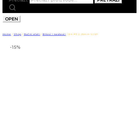
OPEN
Home
/
Shop
/
Ručni alati
/
Bitovi i nastavci
/
Bit PZ 2; 25mm S2 5/1
-15%