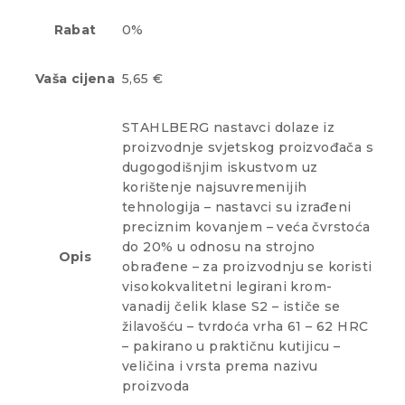
Rabat
0%
Vaša cijena
5,65 €
STAHLBERG nastavci dolaze iz
proizvodnje svjetskog proizvođača s
dugogodišnjim iskustvom uz
korištenje najsuvremenijih
tehnologija – nastavci su izrađeni
preciznim kovanjem – veća čvrstoća
do 20% u odnosu na strojno
Opis
obrađene – za proizvodnju se koristi
visokokvalitetni legirani krom-
vanadij čelik klase S2 – ističe se
žilavošću – tvrdoća vrha 61 – 62 HRC
– pakirano u praktičnu kutijicu –
veličina i vrsta prema nazivu
proizvoda