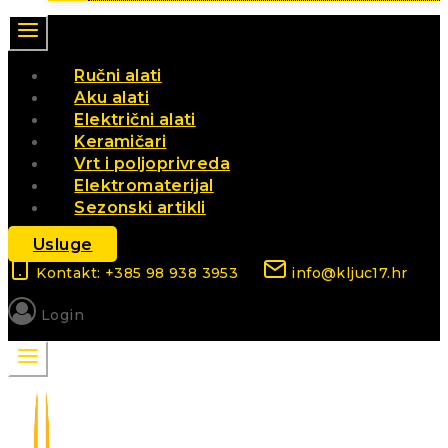
Ručni alati
Aku alati
Električni alati
Keramičari
Vrt i poljoprivreda
Elektromaterijal
Sezonski artikli
Usluge
Kontakt: +385 98 938 3953
info@kljuc17.hr
Login