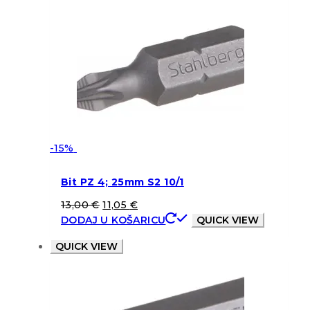
-15%
Bit PZ 4; 25mm S2 10/1
13,00
€
11,05
€
DODAJ U KOŠARICU
QUICK VIEW
QUICK VIEW