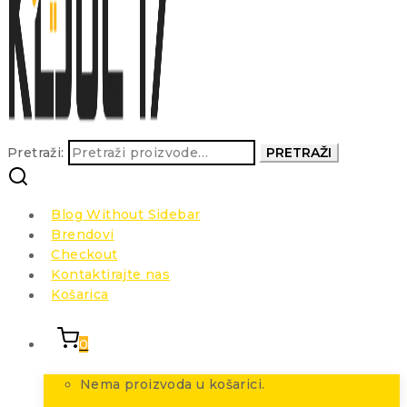
Pretraži:
PRETRAŽI
Blog Without Sidebar
Brendovi
Checkout
Kontaktirajte nas
Košarica
0
Nema proizvoda u košarici.