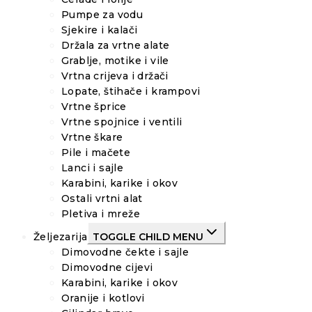
Pumpe za vodu
Sjekire i kalači
Držala za vrtne alate
Grablje, motike i vile
Vrtna crijeva i držači
Lopate, štihače i krampovi
Vrtne šprice
Vrtne spojnice i ventili
Vrtne škare
Pile i mačete
Lanci i sajle
Karabini, karike i okov
Ostali vrtni alat
Pletiva i mreže
Željezarija
TOGGLE CHILD MENU
Dimovodne čekte i sajle
Dimovodne cijevi
Karabini, karike i okov
Oranije i kotlovi