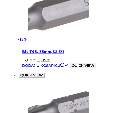
-15%
Bit T45, 35mm,S2 3/1
13,00
€
11,05
€
DODAJ U KOŠARICU
QUICK VIEW
QUICK VIEW