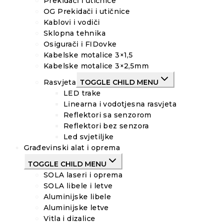
Prekidači i utičnice
OG Prekidači i utičnice
Kablovi i vodiči
Sklopna tehnika
Osigurači i FIDovke
Kabelske motalice 3×1,5
Kabelske motalice 3×2,5mm
Rasvjeta
TOGGLE CHILD MENU
LED trake
Linearna i vodotjesna rasvjeta
Reflektori sa senzorom
Reflektori bez senzora
Led svjetiljke
Građevinski alat i oprema
TOGGLE CHILD MENU
SOLA laseri i oprema
SOLA libele i letve
Aluminijske libele
Aluminijske letve
Vitla i dizalice