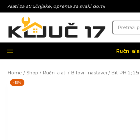
Skip
Alati za stručnjake, oprema za svaki dom!
to
content
Pretraži:
Ručni ala
Home
/
Shop
/
Ručni alati
/
Bitovi i nastavci
/
Bit PH 2; 25
-15%