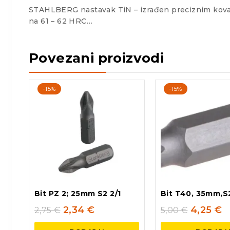
STAHLBERG nastavak TiN – izrađen preciznim kovan
na 61 – 62 HRC…
Povezani proizvodi
-15%
-15%
Bit PZ 2; 25mm S2 2/1
Bit T40, 35mm,S2
2,34
€
4,25
€
2,75
€
5,00
€