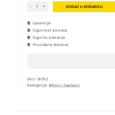
Bit
DODAJ U KOŠARICU
PH
2;
25mm
Garancija
TiN
Sigurnost povrata
S2
Sigurno plaćanje
5/1
količina
Pouzdana dostava
SKU:
18762
Kategorija:
Bitovi i nastavci