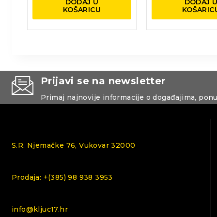
DODAJ U
DODAJ 
KOŠARICU
KOŠARIC
Prijavi se na newsletter
Primaj najnovije informacije o događajima, pon
S.R. Njemačke 76, Vukovar 32000
Prodaja: +(385) 98 938 3953
info@kljuc17.hr