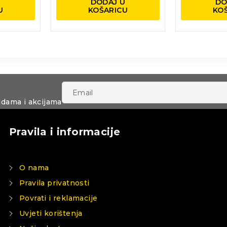
U
DODAJ U
DO
U
KOŠARICU
KO
udama i akcijama
Pravila i informacije
O nama
Pravila privatnosti
Povrati i reklamacije
Uvjeti korištenja