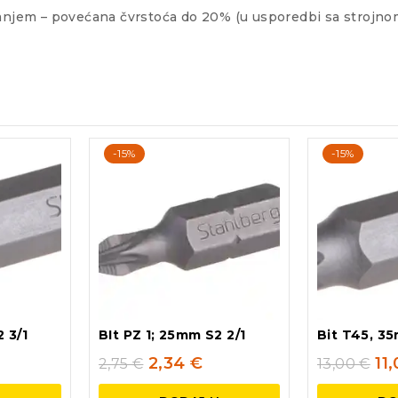
jem – povećana čvrstoća do 20% (u usporedbi sa strojnom 
-15%
-15%
 3/1
BIt PZ 1; 25mm S2 2/1
Bit T45, 35
2,34
€
11
2,75
€
13,00
€