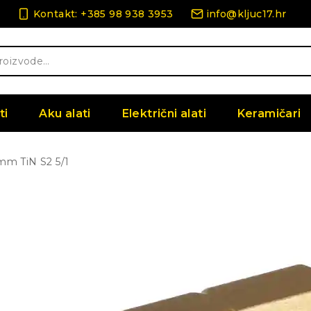
Kontakt: +385 98 938 3953
info@kljuc17.hr
ti
Aku alati
Električni alati
Keramičari
mm TiN S2 5/1