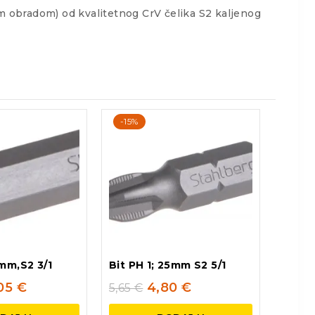
obradom) od kvalitetnog CrV čelika S2 kaljenog
-15%
mm,S2 3/1
Bit PH 1; 25mm S2 5/1
,05
€
4,80
€
5,65
€