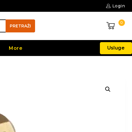
Login
0
PRETRAŽI
Usluge
More