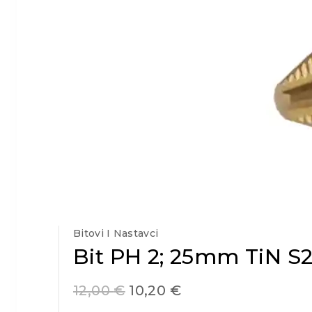
Bitovi I Nastavci
Bit PH 2; 25mm TiN S2
12,00
€
10,20
€