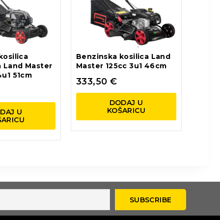
osilica
Benzinska kosilica Land
 Land Master
Master 125cc 3u1 46cm
4u1 51cm
333,50
€
DODAJ U
KOŠARICU
DAJ U
ŠARICU