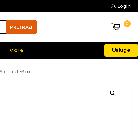
Login
0
PRETRAŽI
Usluge
More
61cc 4u1 53cm