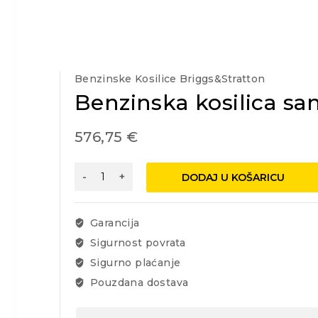
Benzinske Kosilice Briggs&Stratton
Benzinska kosilica s
576,75
€
Benzinska
DODAJ U KOŠARICU
kosilica
samohodna
Land
Garancija
Master
Sigurnost povrata
B&S
Sigurno plaćanje
161cc
4u1
Pouzdana dostava
53cm
količina