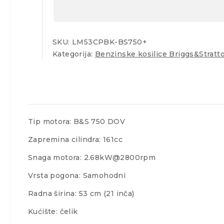
SKU:
LM53CPBK-BS750+
Kategorija:
Benzinske kosilice Briggs&Stratt
Tip motora: B&S 750 DOV
Zapremina cilindra: 161cc
Snaga motora: 2.68kW@2800rpm
Vrsta pogona: Samohodni
Radna širina: 53 cm (21 inča)
Kućište: čelik