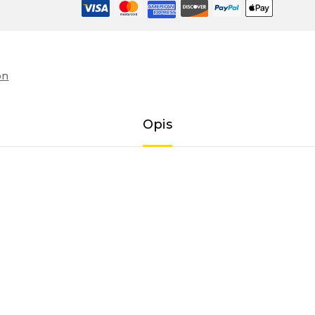
on
Opis