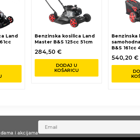
ca Land
Benzinska kosilica Land
Benzinska k
161cc
Master B&S 125cc 51cm
samohodna
B&S 161cc 
284,50
€
540,20
€
DODAJ U
KOŠARICU
U
DO
U
KO
udama i akcijama