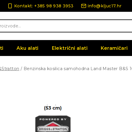
Kontakt: +385 98 938 3953
info@kljuc17.hr
ti
Aku alati
Električni alati
Keramičari
&Stratton
/
Benzinska kosilica samohodna Land Master B&S 1