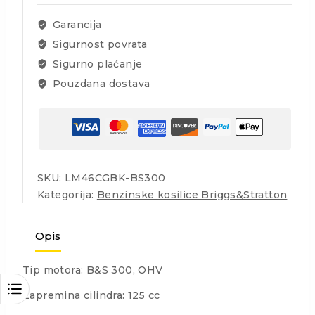
3u1
46cm
Garancija
količina
Sigurnost povrata
Sigurno plaćanje
Pouzdana dostava
SKU:
LM46CGBK-BS300
Kategorija:
Benzinske kosilice Briggs&Stratton
Opis
Tip motora: B&S 300, OHV
Zapremina cilindra: 125 cc