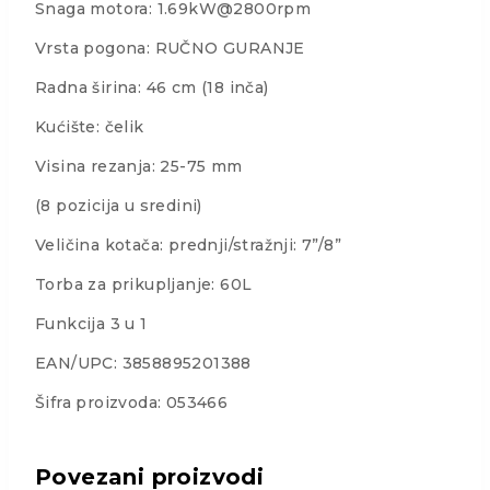
Snaga motora: 1.69kW@2800rpm
Vrsta pogona: RUČNO GURANJE
Radna širina: 46 cm (18 inča)
Kućište: čelik
Visina rezanja: 25-75 mm
(8 pozicija u sredini)
Veličina kotača: prednji/stražnji: 7”/8”
Torba za prikupljanje: 60L
Funkcija 3 u 1
EAN/UPC: 3858895201388
Šifra proizvoda: 053466
Povezani proizvodi