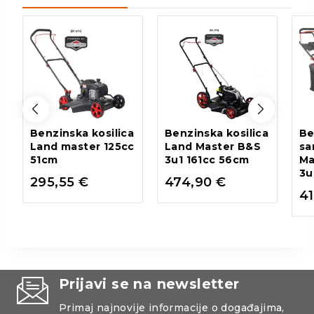
Benzinska kosilica
Benzinska kosilica
Be
Land master 125cc
Land Master B&S
sa
51cm
3u1 161cc 56cm
Ma
3u
295,55
€
474,90
€
4
Prijavi se na newsletter
Primaj najnovije informacije o događajima,