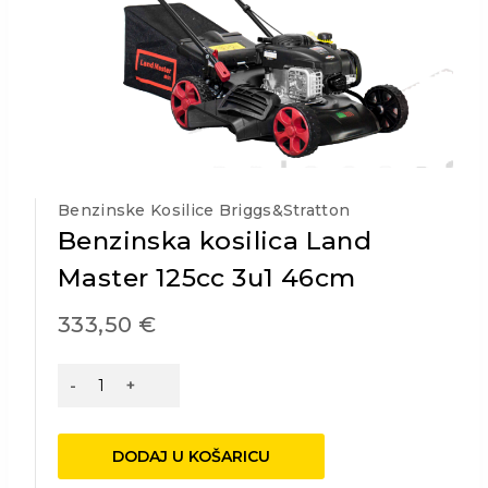
Benzinske Kosilice Briggs&Stratton
Benzinska kosilica Land
Master 125cc 3u1 46cm
333,50
€
Benzinska
kosilica
Land
Master
DODAJ U KOŠARICU
125cc