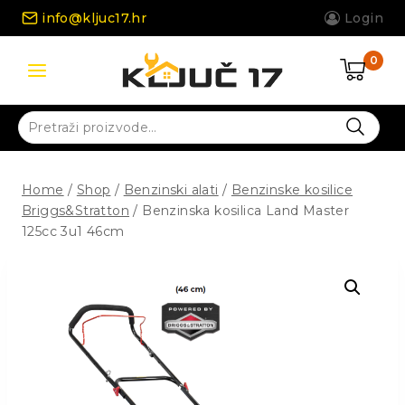
Skip
info@kljuc17.hr
Login
to
content
0
Pretraži:
Home
/
Shop
/
Benzinski alati
/
Benzinske kosilice
Briggs&Stratton
/
Benzinska kosilica Land Master
125cc 3u1 46cm