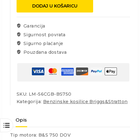
Master
DODAJ U KOŠARICU
B&S
3u1
161cc
Garancija
56cm
Sigurnost povrata
količina
Sigurno plaćanje
Pouzdana dostava
SKU:
LM-56CGB-BS750
Kategorija:
Benzinske kosilice Briggs&Stratton
Opis
Tip motora: B&S 750 DOV