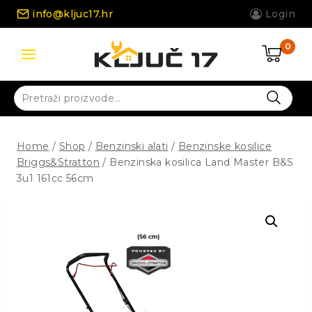
Skip
info@kljuc17.hr
Login
to
content
0
Pretraži:
Home
/
Shop
/
Benzinski alati
/
Benzinske kosilice
Briggs&Stratton
/
Benzinska kosilica Land Master B&S
3u1 161cc 56cm