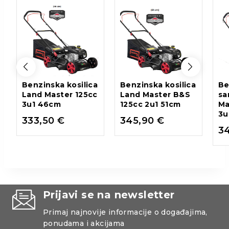
Benzinska kosilica
Benzinska kosilica
Be
Land Master 125cc
Land Master B&S
sa
3u1 46cm
125cc 2u1 51cm
Ma
3u
333,50
€
345,90
€
3
Prijavi se na newsletter
Primaj najnovije informacije o događajima,
ponudama i akcijama