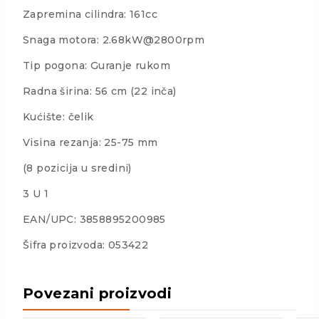
Zapremina cilindra: 161cc
Snaga motora: 2.68kW@2800rpm
Tip pogona: Guranje rukom
Radna širina: 56 cm (22 inča)
Kućište: čelik
Visina rezanja: 25-75 mm
(8 pozicija u sredini)
3 U 1
EAN/UPC: 3858895200985
Šifra proizvoda: 053422
Povezani proizvodi