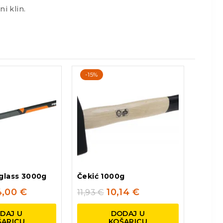
i klin.
-15%
rglass 3000g
Čekić 1000g
4,00
€
10,14
€
11,93
€
DAJ U
DODAJ U
ŠARICU
KOŠARICU