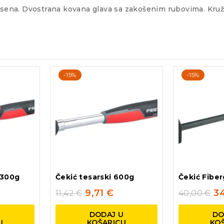
ena. Dvostrana kovana glava sa zakošenim rubovima. Kružn
-15%
-15%
 300g
Čekić tesarski 600g
Čekić Fibe
9,71
€
3
11,42
€
40,00
€
U
DODAJ U
DO
U
KOŠARICU
KO