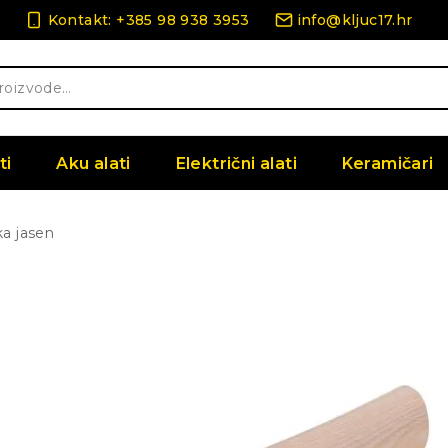
Kontakt: +385 98 938 3953
info@kljuc17.hr
ti
Aku alati
Električni alati
Keramičari
a jasen