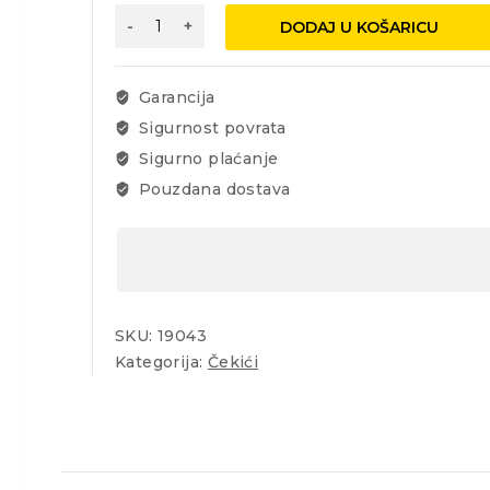
Bat
DODAJ U KOŠARICU
FESTA
1500g,
drška
Garancija
jasen
Sigurnost povrata
količina
Sigurno plaćanje
Pouzdana dostava
SKU:
19043
Kategorija:
Čekići