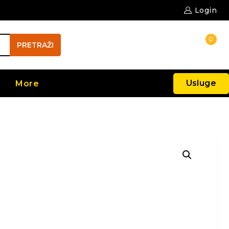
Login
0
PRETRAŽI
Usluge
More