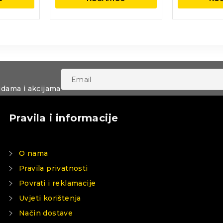
udama i akcijama
Pravila i informacije
O nama
Pravila privatnosti
Povrati i reklamacije
Uvjeti korištenja
Način dostave