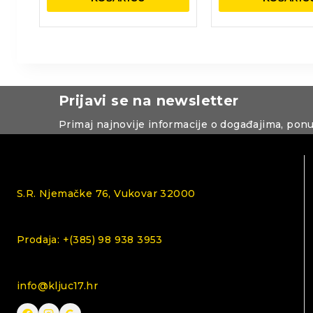
Prijavi se na newsletter
Primaj najnovije informacije o događajima, pon
S.R. Njemačke 76, Vukovar 32000
Prodaja: +(385) 98 938 3953
info@kljuc17.hr