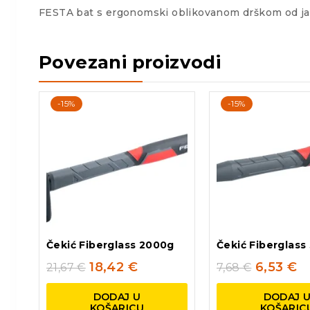
FESTA bat s ergonomski oblikovanom drškom od jas
Povezani proizvodi
-15%
-15%
Čekić Fiberglass 2000g
Čekić Fiberglass
18,42
€
6,53
€
21,67
€
7,68
€
DODAJ U
DODAJ 
KOŠARICU
KOŠARIC