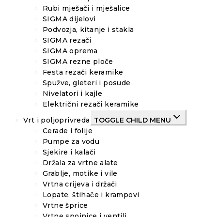
Rubi mješači i mješalice
SIGMA dijelovi
Podvozja, kitanje i stakla
SIGMA rezači
SIGMA oprema
SIGMA rezne ploče
Festa rezači keramike
Spužve, gleteri i posude
Nivelatori i kajle
Električni rezači keramike
Vrt i poljoprivreda
TOGGLE CHILD MENU
Cerade i folije
Pumpe za vodu
Sjekire i kalači
Držala za vrtne alate
Grablje, motike i vile
Vrtna crijeva i držači
Lopate, štihače i krampovi
Vrtne šprice
Vrtne spojnice i ventili