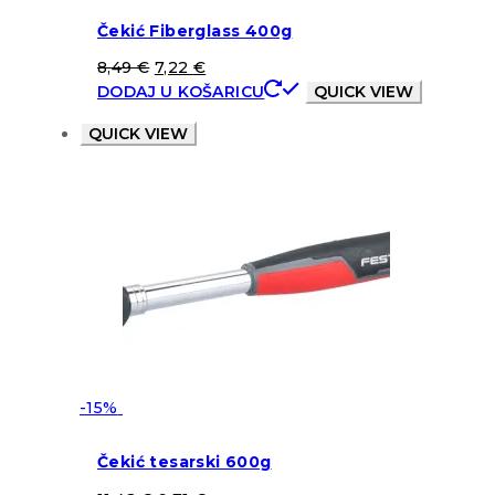
Čekić Fiberglass 400g
8,49
€
7,22
€
DODAJ U KOŠARICU
QUICK VIEW
QUICK VIEW
-15%
Čekić tesarski 600g