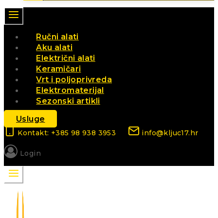
Ručni alati
Aku alati
Električni alati
Keramičari
Vrt i poljoprivreda
Elektromaterijal
Sezonski artikli
Usluge
Kontakt: +385 98 938 3953
info@kljuc17.hr
Login