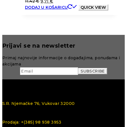
11,42
€
9,71
€
DODAJ U KOŠARICU
QUICK VIEW
Prijavi se na newsletter
Primaj najnovije informacije o događajima, ponudama i
akcijama
S.R. Njemačke 76, Vukovar 32000
Prodaja: +(385) 98 938 3953