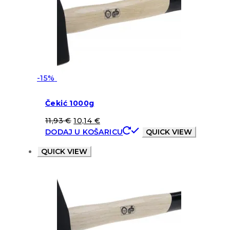
-15%
Čekić 1000g
11,93
€
10,14
€
DODAJ U KOŠARICU
QUICK VIEW
QUICK VIEW