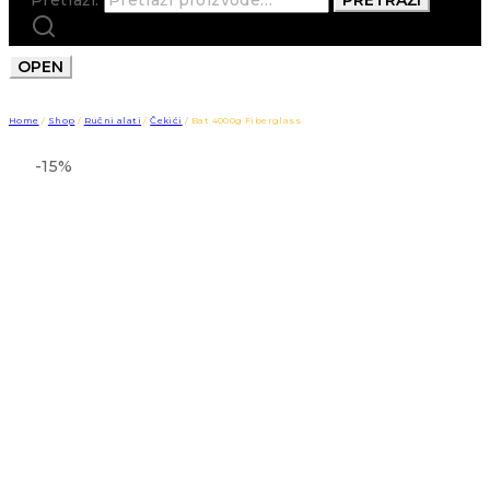
OPEN
Home
/
Shop
/
Ručni alati
/
Čekići
/
Bat 4000g Fiberglass
-15%