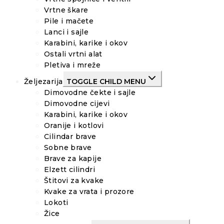
Vrtne škare
Pile i mačete
Lanci i sajle
Karabini, karike i okov
Ostali vrtni alat
Pletiva i mreže
Željezarija
TOGGLE CHILD MENU
Dimovodne čekte i sajle
Dimovodne cijevi
Karabini, karike i okov
Oranije i kotlovi
Cilindar brave
Sobne brave
Brave za kapije
Elzett cilindri
Štitovi za kvake
Kvake za vrata i prozore
Lokoti
Žice