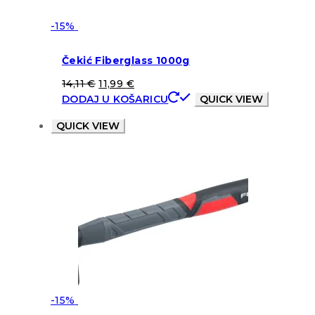
-15%
Čekić Fiberglass 1000g
14,11
€
11,99
€
DODAJ U KOŠARICU
QUICK VIEW
QUICK VIEW
-15%