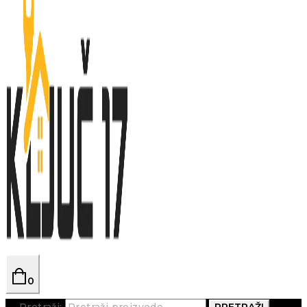
0
Pretraži:
PRETRAŽI