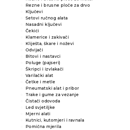
Rezne i brusne ploče za drvo
Ključevi
Setovi ručnog alata
Nasadni ključevi
Čekići
Klamerice i zakivači
Kliješta, škare i noževi
Odvijači
Bitovi i nastavci
Poluge (pajseri)
Škripci i izvlakači
Varilački alat
Četke i metle
Pneumatski alat i pribor
Trake i gume za vezanje
Čistači odovoda
Led svjetiljke
Mjerni alati
Kutnici, kutomjeri i ravnala
Pomična mjerila