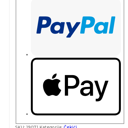
SKU:
19071
Kategorija:
Čekići