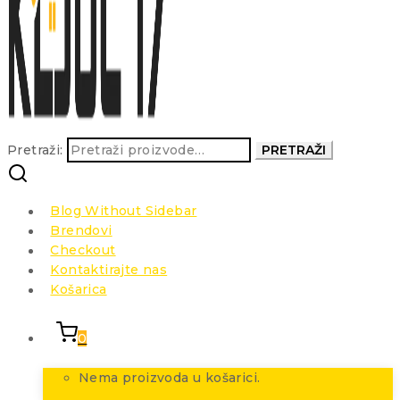
Pretraži:
PRETRAŽI
Blog Without Sidebar
Brendovi
Checkout
Kontaktirajte nas
Košarica
0
Nema proizvoda u košarici.