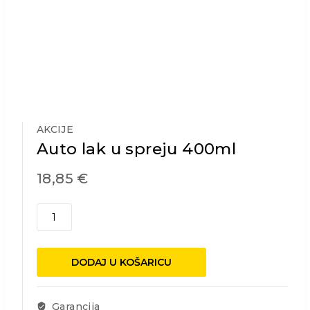
AKCIJE
Auto lak u spreju 400ml
18,85
€
Auto
lak
u
spreju
DODAJ U KOŠARICU
400ml
količina
Garancija