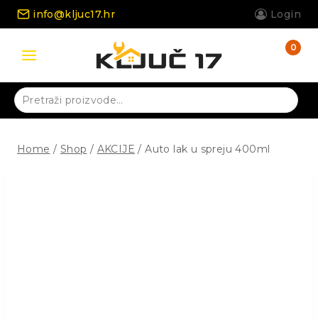
Skip
info@kljuc17.hr
Login
to
content
0
Pretraži:
Home
/
Shop
/
AKCIJE
/
Auto lak u spreju 400ml