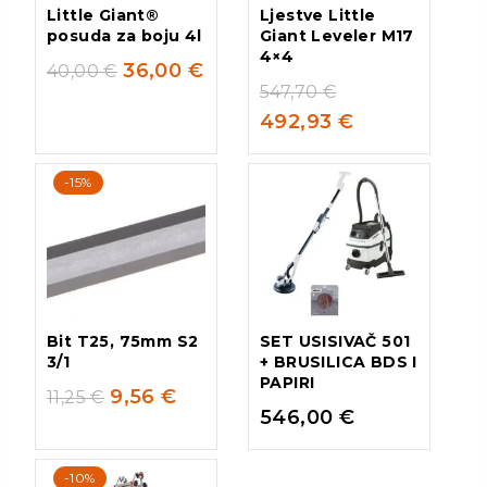
Little Giant®
Ljestve Little
posuda za boju 4l
Giant Leveler M17
4×4
36,00
€
40,00
€
547,70
€
492,93
€
-15%
Bit T25, 75mm S2
SET USISIVAČ 501
3/1
+ BRUSILICA BDS I
PAPIRI
9,56
€
11,25
€
546,00
€
-10%