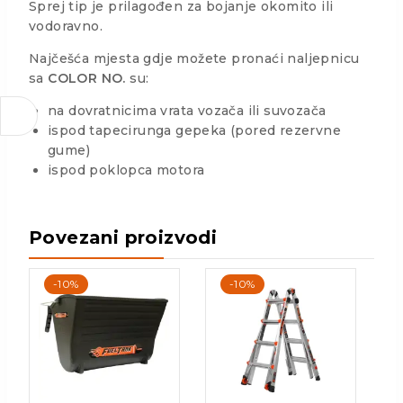
Sprej tip je prilagođen za bojanje okomito ili
vodoravno.
Najčešća mjesta gdje možete pronaći naljepnicu
sa
COLOR NO.
su:
na dovratnicima vrata vozača ili suvozača
ispod tapecirunga gepeka (pored rezervne
gume)
ispod poklopca motora
Povezani proizvodi
-10%
-10%