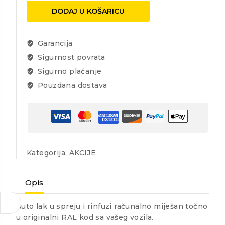
bezbojni
DODAJ U KOŠARICU
400ML
količina
Garancija
Sigurnost povrata
Sigurno plaćanje
Pouzdana dostava
Kategorija:
AKCIJE
Opis
Auto lak u spreju i rinfuzi računalno miješan točno
u originalni RAL kod sa vašeg vozila.