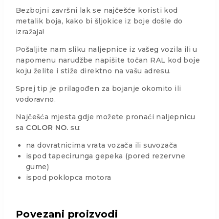
Bezbojni završni lak se najčešće koristi kod
metalik boja, kako bi šljokice iz boje došle do
izražaja!
Pošaljite nam sliku naljepnice iz vašeg vozila ili u
napomenu narudžbe napišite točan RAL kod boje
koju želite i stiže direktno na vašu adresu.
Sprej tip je prilagođen za bojanje okomito ili
vodoravno.
Najčešća mjesta gdje možete pronaći naljepnicu
sa
COLOR NO.
su:
na dovratnicima vrata vozača ili suvozača
ispod tapecirunga gepeka (pored rezervne
gume)
ispod poklopca motora
Povezani proizvodi