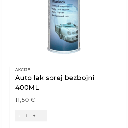
AKCIJE
Auto lak sprej bezbojni
400ML
11,50
€
Auto
lak
sprej