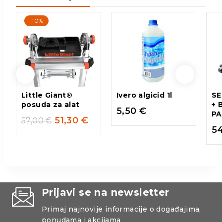
-10%
Little Giant®
Ivero algicid 1l
SE
posuda za alat
+ 
5,50
€
PA
51,30
€
57,00
€
5
Prijavi se na newsletter
Primaj najnovije informacije o događajima,
ponudama i akcijama