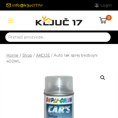
Skip
info@kljuc17.hr
Login
to
content
0
Pretraži:
Home
/
Shop
/
AKCIJE
/
Auto lak sprej bezbojni
400ML