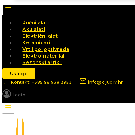
Ručni alati
Aku alati
Električni alati
Keramičari
Vrt i poljoprivreda
Elektromaterijal
Sezonski artikli
Usluge
Kontakt: +385 98 938 3953
info@kljuc17.hr
Login