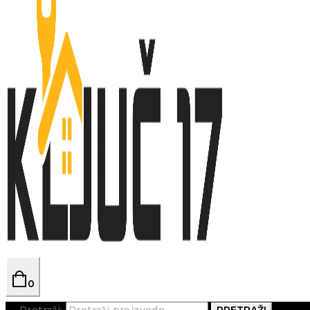
0
Pretraži:
PRETRAŽI