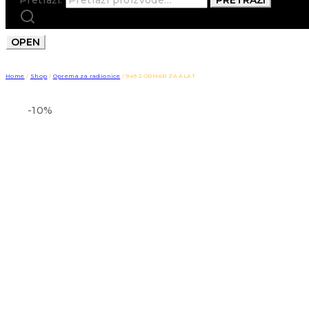
OPEN
Home
/
Shop
/
Oprema za radionice
/
949.2 ORMAR ZA ALAT
-10%