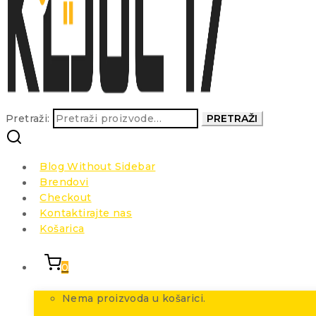
Pretraži:
PRETRAŽI
Blog Without Sidebar
Brendovi
Checkout
Kontaktirajte nas
Košarica
0
Nema proizvoda u košarici.