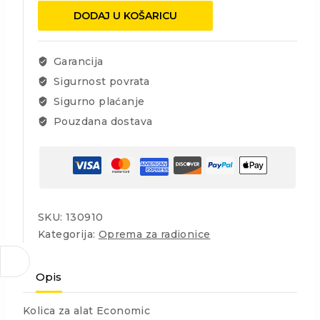
ZA
DODAJ U KOŠARICU
ALAT
ECONOMIC
količina
Garancija
Sigurnost povrata
Sigurno plaćanje
Pouzdana dostava
SKU:
130910
Kategorija:
Oprema za radionice
Opis
Kolica za alat Economic