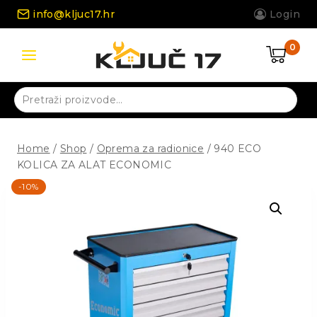
Skip
info@kljuc17.hr
Login
to
content
0
Pretraži:
Home
/
Shop
/
Oprema za radionice
/
940 ECO
KOLICA ZA ALAT ECONOMIC
-10%