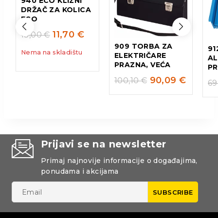
940 ECO KLIZNI
DRŽAČ ZA KOLICA
ECO
11,70
€
13,00
€
909 TORBA ZA
91
Nema na skladištu
ELEKTRIČARE
AL
PRAZNA, VEĆA
P
90,09
€
100,10
€
69
Prijavi se na newsletter
Primaj najnovije informacije o događajima,
ponudama i akcijama