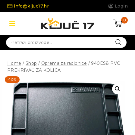
Skip
info@kljuc17.hr
Login
to
content
0
Pretraži:
Home
/
Shop
/
Oprema za radionice
/
940ES8 PVC
PREKRIVAČ ZA KOLICA
-10%