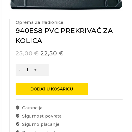
Oprema Za Radionice
940ES8 PVC PREKRIVAČ ZA
KOLICA
25,00
€
22,50
€
940ES8
PVC
PREKRIVAČ
ZA
DODAJ U KOŠARICU
KOLICA
količina
Garancija
Sigurnost povrata
Sigurno plaćanje