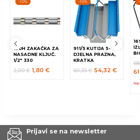
-10%
-10%
16
IZ
190H ZAKAČKA ZA
911/5 KUTIJA 5-
BI
NASADNE KLJUČ.
DJELNA PRAZNA,
1/2″ 330
KRATKA
68
1,80
€
54,32
€
2,00
€
60,35
€
6
Ne
Prijavi se na newsletter