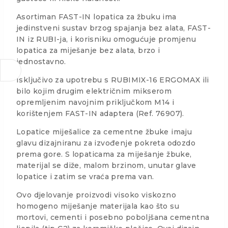
Asortiman FAST-IN lopatica za žbuku ima
jedinstveni sustav brzog spajanja bez alata, FAST-
IN iz RUBI-ja, i korisniku omogućuje promjenu
lopatica za miješanje bez alata, brzo i
jednostavno.
Isključivo za upotrebu s RUBIMIX-16 ERGOMAX ili
bilo kojim drugim električnim mikserom
opremljenim navojnim priključkom M14 i
korištenjem FAST-IN adaptera (Ref. 76907).
Lopatice miješalice za cementne žbuke imaju
glavu dizajniranu za izvođenje pokreta odozdo
prema gore. S lopaticama za miješanje žbuke,
materijal se diže, malom brzinom, unutar glave
lopatice i zatim se vraća prema van.
Ovo djelovanje proizvodi visoko viskozno
homogeno miješanje materijala kao što su
mortovi, cementi i posebno poboljšana cementna