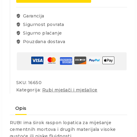
120
količina
Garancija
Sigurnost povrata
Sigurno plaćanje
Pouzdana dostava
SKU:
16650
Kategorija:
Rubi mješači i mješalice
Opis
RUBI ima širok raspon lopatica za miješanje
cementnih mortova i drugih materijala visoke
gustoće ili niske fluidnosti.