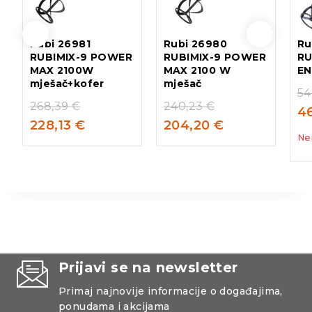
Rubi 26981
Rubi 26980
Ru
RUBIMIX-9 POWER
RUBIMIX-9 POWER
RU
MAX 2100W
MAX 2100 W
EN
mješač+kofer
mješač
54
268,39
€
240,23
€
4
228,13
€
204,20
€
Ne
Prijavi se na newsletter
Primaj najnovije informacije o događajima,
ponudama i akcijama