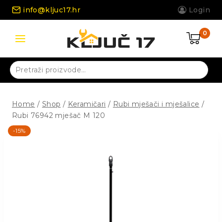
Skip
info@kljuc17.hr
Login
to
content
0
Pretraži:
Home
/
Shop
/
Keramičari
/
Rubi mješači i mješalice
/
Rubi 76942 mješač M 120
-15%