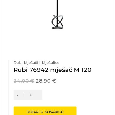
Rubi Mješači I Mješalice
Rubi 76942 mješač M 120
34,00
€
28,90
€
Rubi
76942
mješač
M
DODAJ U KOŠARICU