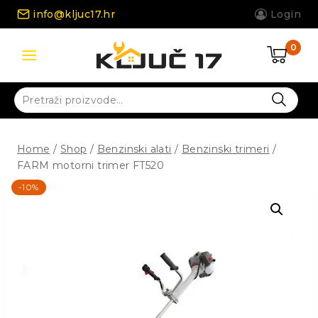
Skip
info@kljuc17.hr
Login
to
content
0
Pretraži:
Home
/
Shop
/
Benzinski alati
/
Benzinski trimeri
/
FARM motorni trimer FT520
-10%