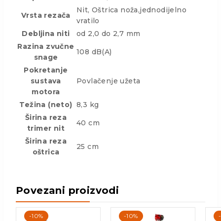
Nit, Oštrica noža,jednodijelno
Vrsta rezača
vratilo
Debljina niti
od 2,0 do 2,7 mm
Razina zvučne
108 dB(A)
snage
Pokretanje
sustava
Povlačenje užeta
motora
Težina (neto)
8,3 kg
Širina reza
40 cm
trimer nit
Širina reza
25 cm
oštrica
Povezani proizvodi
-10%
-10%