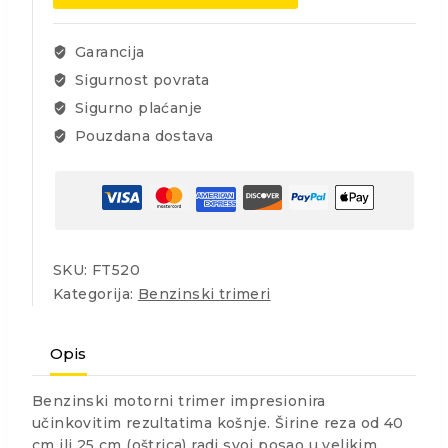
količina
Garancija
Sigurnost povrata
Sigurno plaćanje
Pouzdana dostava
SKU:
FT520
Kategorija:
Benzinski trimeri
Opis
Benzinski motorni trimer impresionira
učinkovitim rezultatima košnje. Širine reza od 40
cm ili 25 cm (oštrica) radi svoj posao u velikim