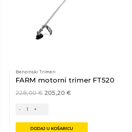
Benzinski Trimeri
FARM motorni trimer FT520
228,00
€
205,20
€
FARM
motorni
trimer
FT520
DODAJ U KOŠARICU