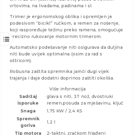
vrtovima, na livadama, padinama i sl.
Trimer je ergonomskog oblika i opremljen je
podesivom “bicikl” ručkom, a remen za nošenje,
koji raspoređuje težinu preko ramena, omogućuje
precizno rukovanje motornim trimerom.
Automatsko podešavanje niti osigurava da duljina
niti bude uvijek optimalna (osim za rad s
oštricom).
Robusna zaštita spremnika jamči dugi vijek
trajanja i daje dodatni doprinos zaštiti okoliša.
Više informacija
Sadržaj
glava s niti, 3T nož, dvostruki
isporuke
remen,posuda za mješavinu, ključ
Snaga
1,75 KW / 2,4 KS
Spremnik
1,2 l
goriva
Tip motora
2-taktni, zračkom hlađeni