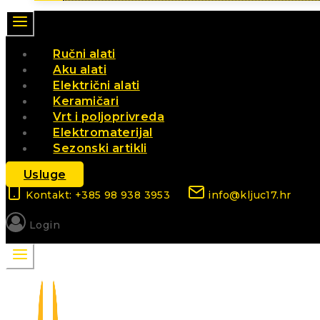
Ručni alati
Aku alati
Električni alati
Keramičari
Vrt i poljoprivreda
Elektromaterijal
Sezonski artikli
Usluge
Kontakt: +385 98 938 3953
info@kljuc17.hr
Login