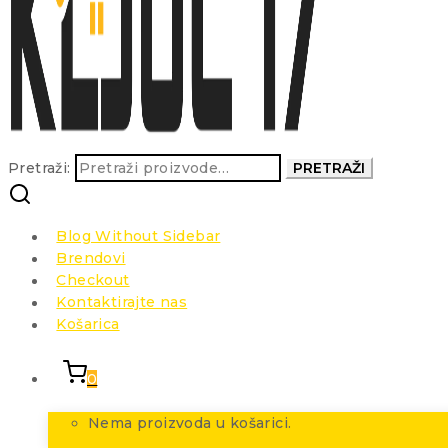
Pretraži:
PRETRAŽI
Blog Without Sidebar
Brendovi
Checkout
Kontaktirajte nas
Košarica
0
Nema proizvoda u košarici.