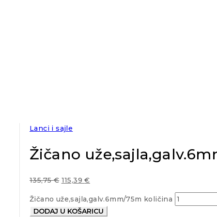
Lanci i sajle
Žičano uže,sajla,galv.6
135,75
€
115,39
€
Žičano uže,sajla,galv.6mm/75m količina
DODAJ U KOŠARICU