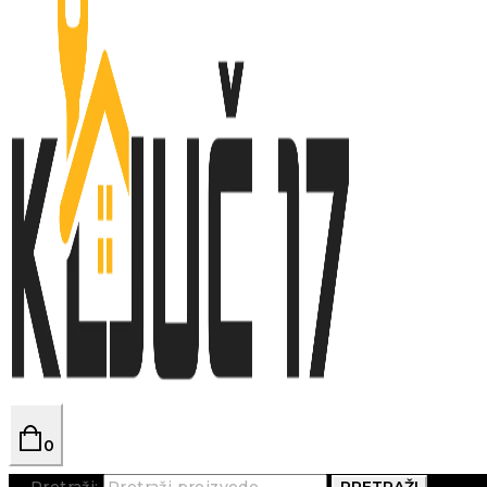
0
Pretraži:
PRETRAŽI