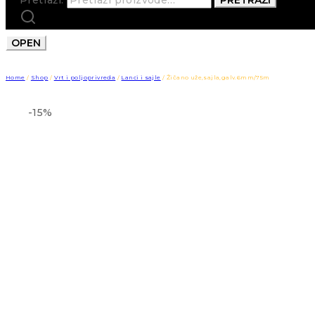
OPEN
Home
/
Shop
/
Vrt i poljoprivreda
/
Lanci i sajle
/
Žičano uže,sajla,galv.6mm/75m
-15%