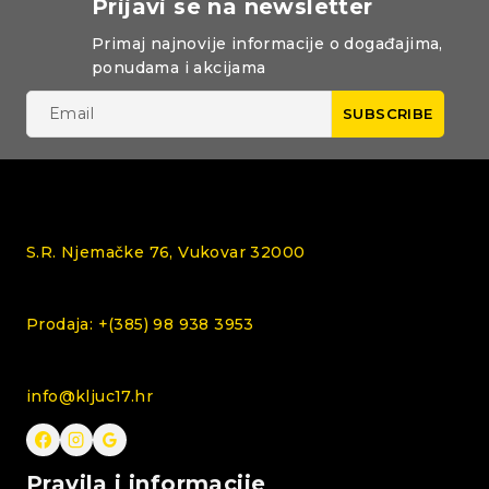
Prijavi se na newsletter
Primaj najnovije informacije o događajima,
ponudama i akcijama
S.R. Njemačke 76, Vukovar 32000
Prodaja: +(385) 98 938 3953
info@kljuc17.hr
Pravila i informacije