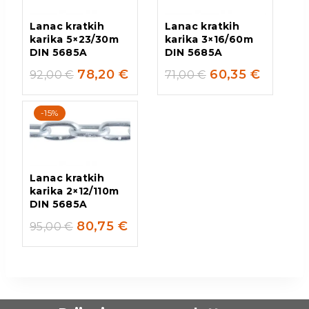
Lanac kratkih
Lanac kratkih
karika 5×23/30m
karika 3×16/60m
DIN 5685A
DIN 5685A
78,20
€
60,35
€
92,00
€
71,00
€
-15%
Lanac kratkih
karika 2×12/110m
DIN 5685A
80,75
€
95,00
€