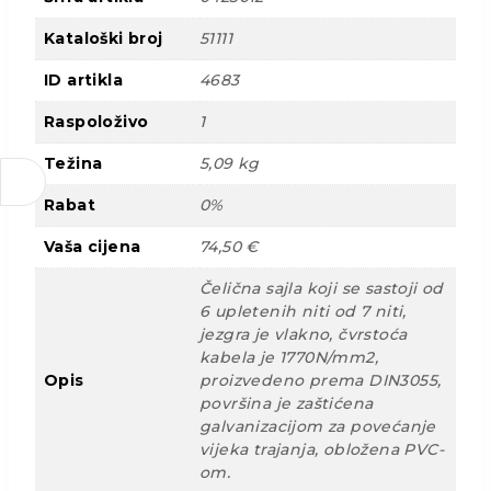
Kataloški broj
51111
ID artikla
4683
Raspoloživo
1
Težina
5,09 kg
Rabat
0%
Vaša cijena
74,50 €
Čelična sajla koji se sastoji od
6 upletenih niti od 7 niti,
jezgra je vlakno, čvrstoća
kabela je 1770N/mm2,
Opis
proizvedeno prema DIN3055,
površina je zaštićena
galvanizacijom za povećanje
vijeka trajanja, obložena PVC-
om.