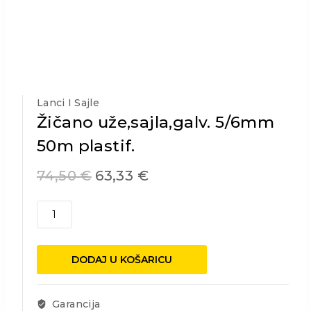
Lanci I Sajle
Žičano uže,sajla,galv. 5/6mm
50m plastif.
74,50
€
63,33
€
Žičano
uže,sajla,galv.
5/6mm
50m
DODAJ U KOŠARICU
plastif.
količina
Garancija