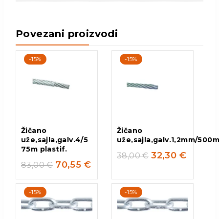
Povezani proizvodi
-15%
-15%
Žičano
Žičano
uže,sajla,galv.4/5
uže,sajla,galv.1,2mm/500
75m plastif.
32,30
€
38,00
€
70,55
€
83,00
€
-15%
-15%