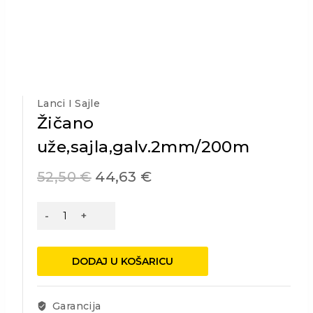
Lanci I Sajle
Žičano
uže,sajla,galv.2mm/200m
52,50
€
44,63
€
Žičano
uže,sajla,galv.2mm/200m
količina
DODAJ U KOŠARICU
Garancija