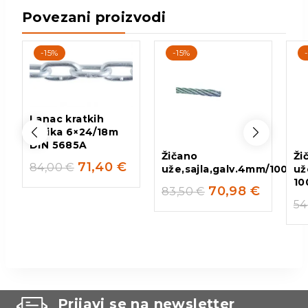
Povezani proizvodi
-15%
-15%
Lanac kratkih
karika 6×24/18m
DIN 5685A
Žičano
Ži
71,40
€
84,00
€
uže,sajla,galv.4mm/100m
už
10
70,98
€
83,50
€
54
Prijavi se na newsletter