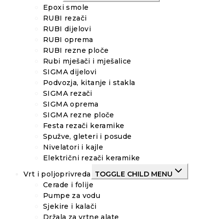
Epoxi smole
RUBI rezači
RUBI dijelovi
RUBI oprema
RUBI rezne ploče
Rubi mješači i mješalice
SIGMA dijelovi
Podvozja, kitanje i stakla
SIGMA rezači
SIGMA oprema
SIGMA rezne ploče
Festa rezači keramike
Spužve, gleteri i posude
Nivelatori i kajle
Električni rezači keramike
Vrt i poljoprivreda
TOGGLE CHILD MENU
Cerade i folije
Pumpe za vodu
Sjekire i kalači
Držala za vrtne alate