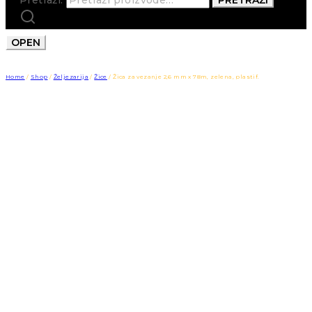
OPEN
Home
/
Shop
/
Željezarija
/
Žice
/
Žica za vezanje 2,6 mm x 78m, zelena, plastif.