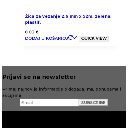
Žica za vezanje 2,6 mm x 52m, zelena,
plastif.
8,03
€
DODAJ U KOŠARICU
QUICK VIEW
Prijavi se na newsletter
Primaj najnovije informacije o događajima, ponudama i
akcijama