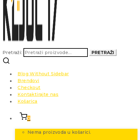
Pretraži:
PRETRAŽI
Blog Without Sidebar
Brendovi
Checkout
Kontaktirajte nas
Košarica
0
Nema proizvoda u košarici.