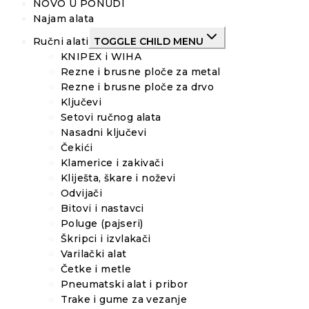
NOVO U PONUDI
Najam alata
Ručni alati
TOGGLE CHILD MENU
KNIPEX i WIHA
Rezne i brusne ploče za metal
Rezne i brusne ploče za drvo
Ključevi
Setovi ručnog alata
Nasadni ključevi
Čekići
Klamerice i zakivači
Kliješta, škare i noževi
Odvijači
Bitovi i nastavci
Poluge (pajseri)
Škripci i izvlakači
Varilački alat
Četke i metle
Pneumatski alat i pribor
Trake i gume za vezanje