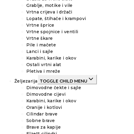
Grablje, motike i vile
Vrtna crijeva i držači
Lopate, štihače i krampovi
Vrtne šprice
Vrtne spojnice i ventili
Vrtne škare
Pile i mačete
Lanci i sajle
Karabini, karike i okov
Ostali vrtni alat
Pletiva i mreže
Željezarija
TOGGLE CHILD MENU
Dimovodne čekte i sajle
Dimovodne cijevi
Karabini, karike i okov
Oranije i kotlovi
Cilindar brave
Sobne brave
Brave za kapije
Elzett cilindri