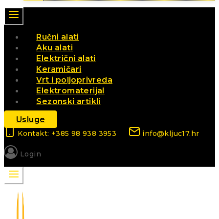
Ručni alati
Aku alati
Električni alati
Keramičari
Vrt i poljoprivreda
Elektromaterijal
Sezonski artikli
Usluge
Kontakt: +385 98 938 3953
info@kljuc17.hr
Login