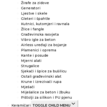
Žirafe za zidove
Generatori
Ljestve i skele
Gleteri i špahtle
Kutnici, kutomjeri i ravnala
Žlice i fangle
Građevinska rasvjeta
Vibro igle za beton
Airless uređaji za bojanje
Plamenici i oprema
Kante i posude
Mjerni alati
Strugalice
Sjekači i špice za bušilicu
Ostali građevinski alat
Krune i izrezivači rupa
Mješači
Miješalice za beton i žbuku
Pištolji za silikon i PU pjenu
Keramičari
TOGGLE CHILD MENU