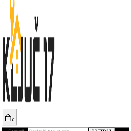
0
Pretraži:
PRETRAŽI