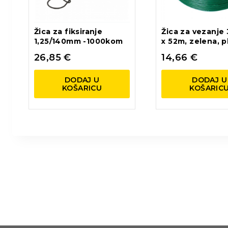
Žica za fiksiranje
Žica za vezanje
1,25/140mm -1000kom
x 52m, zelena, pl
26,85
€
14,66
€
DODAJ U
DODAJ U
KOŠARICU
KOŠARIC