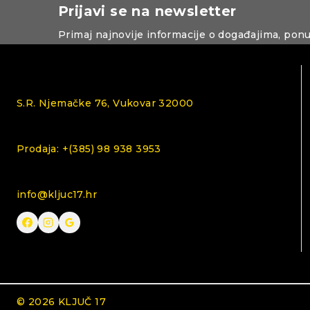
Prijavi se na newsletter
Primaj najnovije informacije o događajima, pon
S.R. Njemačke 76, Vukovar 32000
Prodaja: +(385) 98 938 3953
info@kljuc17.hr
© 2026 KLJUČ 17