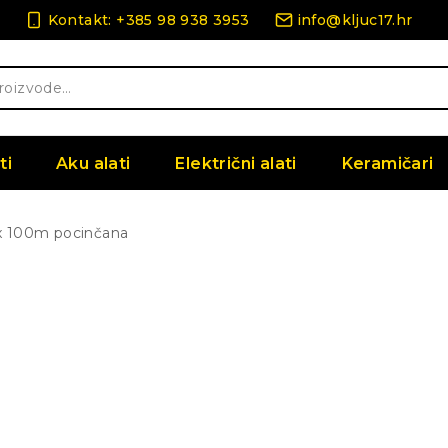
Kontakt: +385 98 938 3953
info@kljuc17.hr
ti
Aku alati
Električni alati
Keramičari
x 100m pocinčana