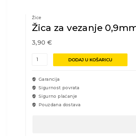
Žice
Žica za vezanje 0,9m
3,90
€
Žica
DODAJ U KOŠARICU
za
vezanje
0,9mm
Garancija
x
Sigurnost povrata
100m
Sigurno plaćanje
pocinčana
količina
Pouzdana dostava