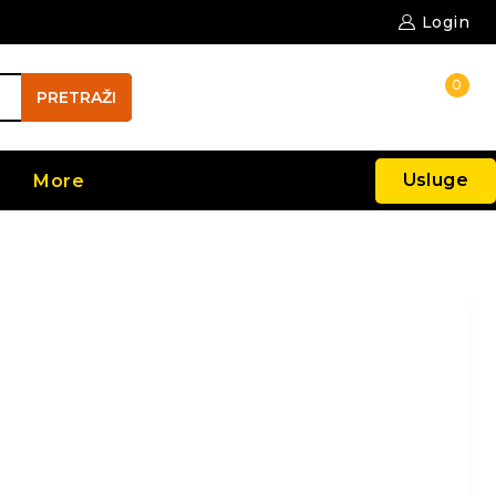
Login
0
PRETRAŽI
Usluge
More