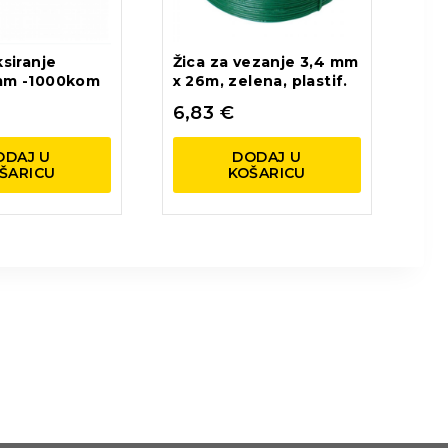
ksiranje
Žica za vezanje 3,4 mm
 mm -1000kom
x 26m, zelena, plastif.
6,83
€
ODAJ U
DODAJ U
ŠARICU
KOŠARICU