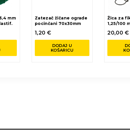
 3,4 mm
Zatezač žičane ograde
Žica za fi
astif.
pocinčani 70x30mm
1,25/100
1,20
€
20,00
€
DODAJ U
D
U
KOŠARICU
KO