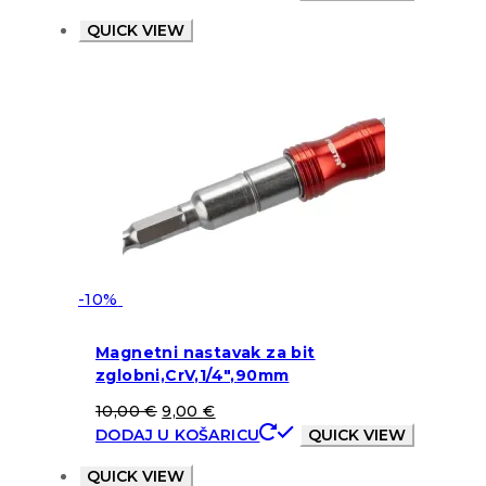
QUICK VIEW
-10%
Magnetni nastavak za bit
zglobni,CrV,1/4″,90mm
10,00
€
9,00
€
DODAJ U KOŠARICU
QUICK VIEW
QUICK VIEW