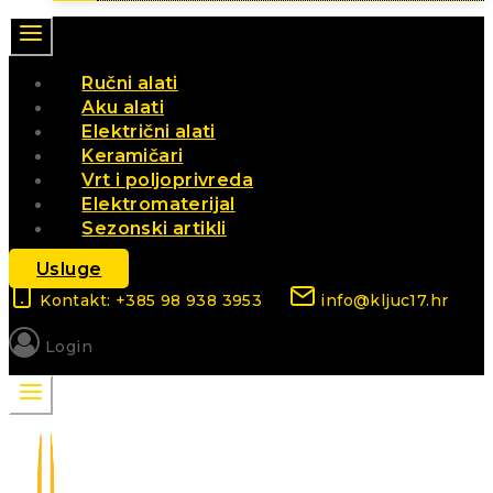
Ručni alati
Aku alati
Električni alati
Keramičari
Vrt i poljoprivreda
Elektromaterijal
Sezonski artikli
Usluge
Kontakt: +385 98 938 3953
info@kljuc17.hr
Login