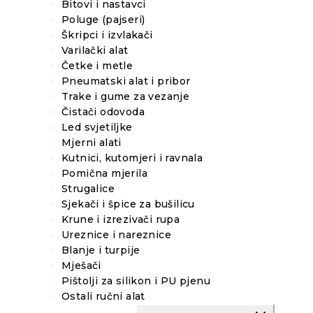
Bitovi i nastavci
Poluge (pajseri)
Škripci i izvlakači
Varilački alat
Četke i metle
Pneumatski alat i pribor
Trake i gume za vezanje
Čistači odovoda
Led svjetiljke
Mjerni alati
Kutnici, kutomjeri i ravnala
Pomična mjerila
Strugalice
Sjekači i špice za bušilicu
Krune i izrezivači rupa
Ureznice i nareznice
Blanje i turpije
Mješači
Pištolji za silikon i PU pjenu
Ostali ručni alat