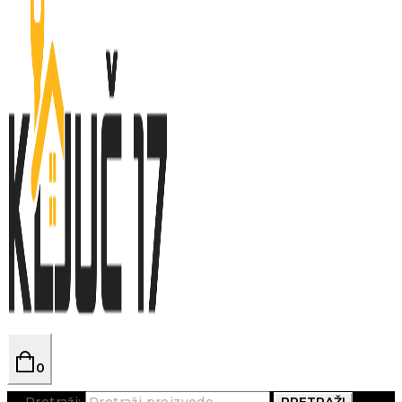
0
Pretraži:
PRETRAŽI