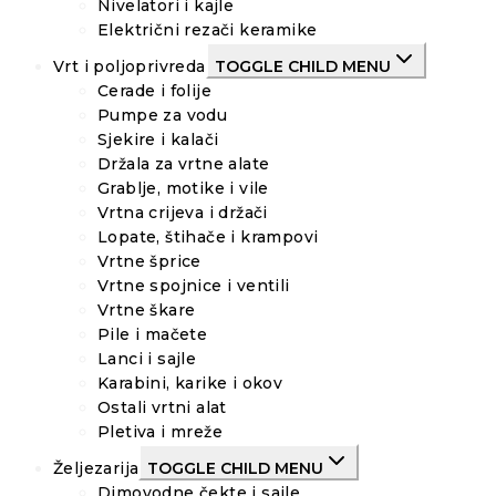
Nivelatori i kajle
Električni rezači keramike
Vrt i poljoprivreda
TOGGLE CHILD MENU
Cerade i folije
Pumpe za vodu
Sjekire i kalači
Držala za vrtne alate
Grablje, motike i vile
Vrtna crijeva i držači
Lopate, štihače i krampovi
Vrtne šprice
Vrtne spojnice i ventili
Vrtne škare
Pile i mačete
Lanci i sajle
Karabini, karike i okov
Ostali vrtni alat
Pletiva i mreže
Željezarija
TOGGLE CHILD MENU
Dimovodne čekte i sajle