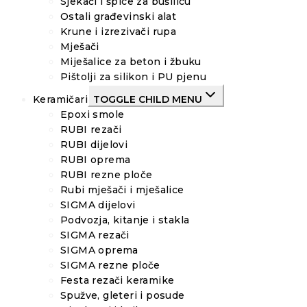
Sjekači i špice za bušilicu
Ostali građevinski alat
Krune i izrezivači rupa
Mješači
Miješalice za beton i žbuku
Pištolji za silikon i PU pjenu
Keramičari
TOGGLE CHILD MENU
Epoxi smole
RUBI rezači
RUBI dijelovi
RUBI oprema
RUBI rezne ploče
Rubi mješači i mješalice
SIGMA dijelovi
Podvozja, kitanje i stakla
SIGMA rezači
SIGMA oprema
SIGMA rezne ploče
Festa rezači keramike
Spužve, gleteri i posude