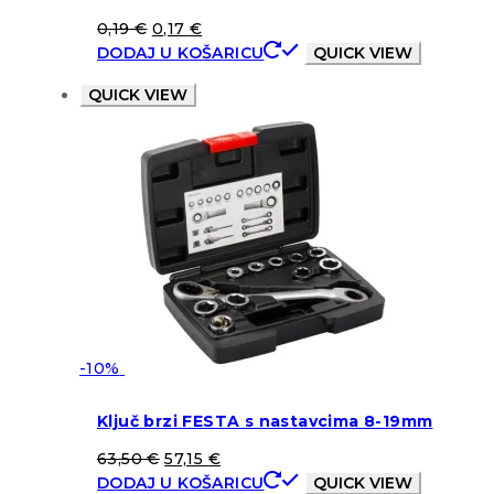
0,19
€
0,17
€
DODAJ U KOŠARICU
QUICK VIEW
QUICK VIEW
-10%
Ključ brzi FESTA s nastavcima 8-19mm
63,50
€
57,15
€
DODAJ U KOŠARICU
QUICK VIEW