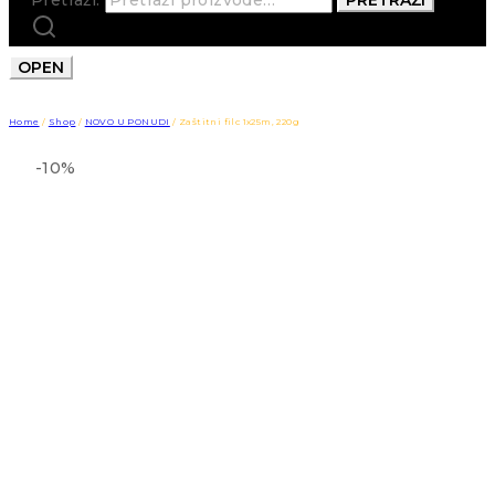
OPEN
Home
/
Shop
/
NOVO U PONUDI
/
Zaštitni filc 1x25m, 220g
-10%