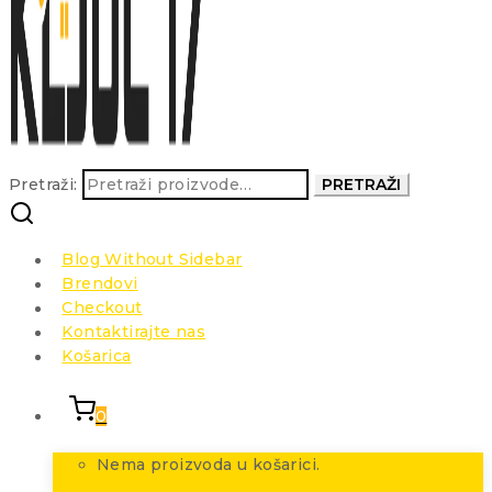
Pretraži:
PRETRAŽI
Blog Without Sidebar
Brendovi
Checkout
Kontaktirajte nas
Košarica
0
Nema proizvoda u košarici.