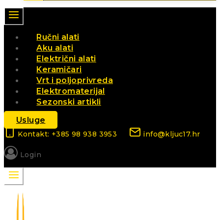
Ručni alati
Aku alati
Električni alati
Keramičari
Vrt i poljoprivreda
Elektromaterijal
Sezonski artikli
Usluge
Kontakt: +385 98 938 3953
info@kljuc17.hr
Login