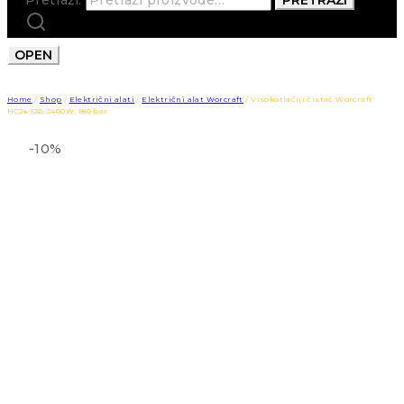
OPEN
Home
/
Shop
/
Električni alati
/
Električni alat Worcraft
/
Visokotlačni čistač Worcraft
HC24-120, 2400W, 180 bar
-10%