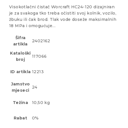
Visokotlačni čistač Worcraft HC24-120 dizajniran
je za svakoga tko treba očistiti svoj kolnik, vozilo,
žbuku ili čak brod. Tlak vode doseže maksimalnih
18 MPa i omogućuje…
Šifra
2402162
artikla
Kataloški
117066
broj
ID artikla
12213
Jamstvo
24
mjeseci
Težina
10,50 kg
Rabat
0%