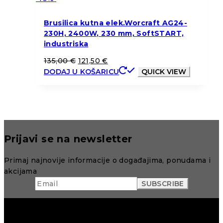
Brusilica kutna elek.Worcraft AG24-
230H, 2400W, 230 mm, SoftSTART,
industriska
135,00
€
121,50
€
DODAJ U KOŠARICU
QUICK VIEW
Prijavi se na newsletter
Primaj najnovije informacije o događajima, ponudama i
akcijama