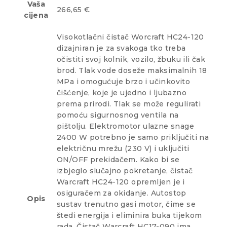
Vaša
266,65 €
cijena
Visokotlačni čistač Worcraft HC24-120
dizajniran je za svakoga tko treba
očistiti svoj kolnik, vozilo, žbuku ili čak
brod. Tlak vode doseže maksimalnih 18
MPa i omogućuje brzo i učinkovito
čišćenje, koje je ujedno i ljubazno
prema prirodi. Tlak se može regulirati
pomoću sigurnosnog ventila na
pištolju. Elektromotor ulazne snage
2400 W potrebno je samo priključiti na
električnu mrežu (230 V) i uključiti
ON/OFF prekidačem. Kako bi se
izbjeglo slučajno pokretanje, čistač
Warcraft HC24-120 opremljen je i
osiguračem za okidanje. Autostop
Opis
sustav trenutno gasi motor, čime se
štedi energija i eliminira buka tijekom
rada. Čistač Warcraft HC17-090 ima