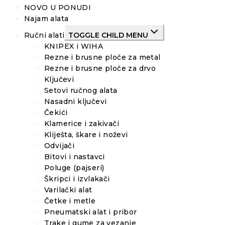
NOVO U PONUDI
Najam alata
Ručni alati
TOGGLE CHILD MENU
KNIPEX i WIHA
Rezne i brusne ploče za metal
Rezne i brusne ploče za drvo
Ključevi
Setovi ručnog alata
Nasadni ključevi
Čekići
Klamerice i zakivači
Kliješta, škare i noževi
Odvijači
Bitovi i nastavci
Poluge (pajseri)
Škripci i izvlakači
Varilački alat
Četke i metle
Pneumatski alat i pribor
Trake i gume za vezanje