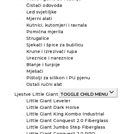
Čistači odovoda
Led svjetiljke
Mjerni alati
Kutnici, kutomjeri i ravnala
Pomična mjerila
Strugalice
Sjekači i špice za bušilicu
Krune i izrezivači rupa
Ureznice i nareznice
Blanje i turpije
Mješači
Pištolji za silikon i PU pjenu
Ostali ručni alat
Ljestve Little Giant
TOGGLE CHILD MENU
Little Giant Leveler
Little Giant Dark Horse
Little Giant King Kombo Industrial
Little Giant Conquest 2.0 Fiberglass
Little Giant Jumbo Step Fiberglass
Little Giant Conquest 2.0 PRO