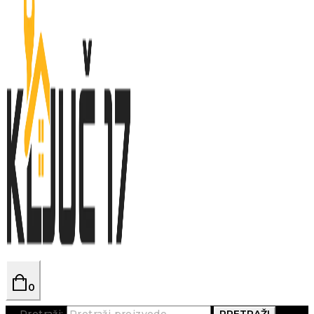
0
Pretraži:
PRETRAŽI