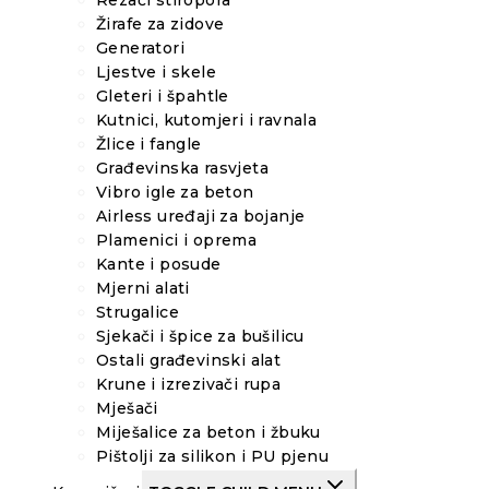
Rezači stiropora
Žirafe za zidove
Generatori
Ljestve i skele
Gleteri i špahtle
Kutnici, kutomjeri i ravnala
Žlice i fangle
Građevinska rasvjeta
Vibro igle za beton
Airless uređaji za bojanje
Plamenici i oprema
Kante i posude
Mjerni alati
Strugalice
Sjekači i špice za bušilicu
Ostali građevinski alat
Krune i izrezivači rupa
Mješači
Miješalice za beton i žbuku
Pištolji za silikon i PU pjenu