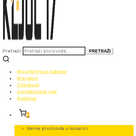
Pretraži:
PRETRAŽI
Blog Without Sidebar
Brendovi
Checkout
Kontaktirajte nas
Košarica
0
Nema proizvoda u košarici.