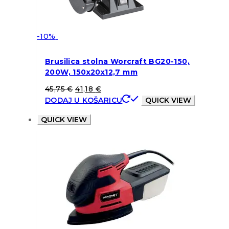
-10%
Brusilica stolna Worcraft BG20-150,
200W, 150x20x12,7 mm
45,75
€
41,18
€
DODAJ U KOŠARICU
QUICK VIEW
QUICK VIEW