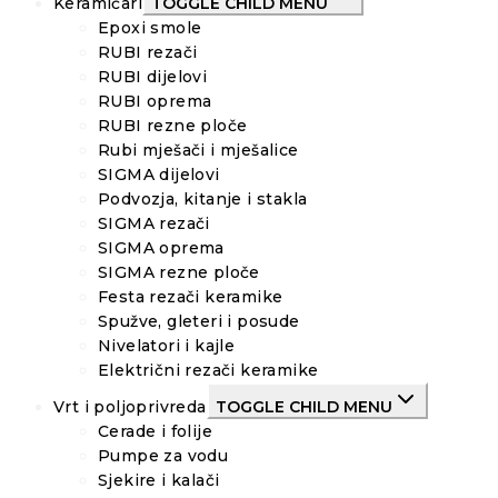
Keramičari
TOGGLE CHILD MENU
Epoxi smole
RUBI rezači
RUBI dijelovi
RUBI oprema
RUBI rezne ploče
Rubi mješači i mješalice
SIGMA dijelovi
Podvozja, kitanje i stakla
SIGMA rezači
SIGMA oprema
SIGMA rezne ploče
Festa rezači keramike
Spužve, gleteri i posude
Nivelatori i kajle
Električni rezači keramike
Vrt i poljoprivreda
TOGGLE CHILD MENU
Cerade i folije
Pumpe za vodu
Sjekire i kalači