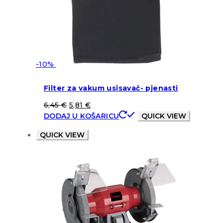
-10%
Filter za vakum usisavač- pjenasti
6,45
€
5,81
€
DODAJ U KOŠARICU
QUICK VIEW
QUICK VIEW