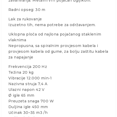
zavarivanja. Metalni vrh pojačan ugljikom.
Radni opseg: 30 m
Lak za rukovanje
Izuzetno tih, nema potrebe za održavanjem.
Uklopna ploča od najlona pojačanog staklenim
vlaknima
Nepropusna, sa spiralnim provjesom kabela i
provjesom kabela od gume, za bolju zaštitu kabela
za napajanje
Frekvencija 200 Hz
Težina 20 kg
Vibracije 12.000 min-1
Nazivna struja 7,4 A
Ulazni napon 42 V
Ø igle 65 mm
Preuzeta snaga 700 W
Duljina igle 450 mm
Učinak 30–35 m3 /h