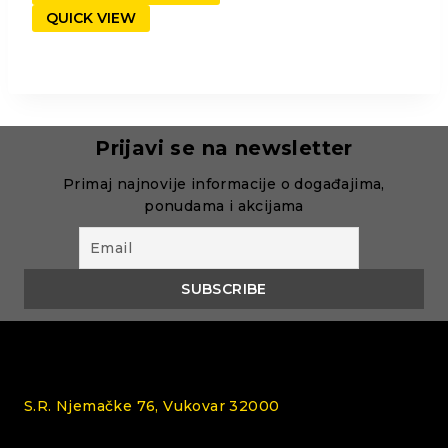
QUICK VIEW
Prijavi se na newsletter
Primaj najnovije informacije o događajima,
ponudama i akcijama
S.R. Njemačke 76, Vukovar 32000