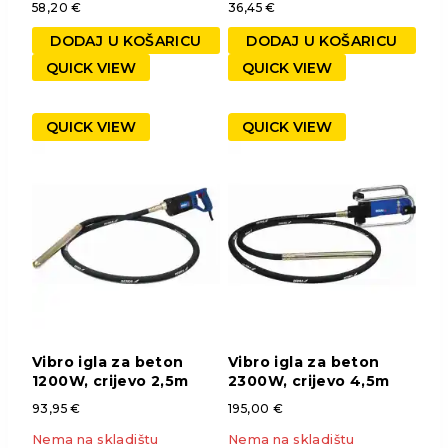
58,20
€
36,45
€
DODAJ U KOŠARICU
DODAJ U KOŠARICU
QUICK VIEW
QUICK VIEW
QUICK VIEW
QUICK VIEW
Vibro igla za beton
Vibro igla za beton
1200W, crijevo 2,5m
2300W, crijevo 4,5m
93,95
€
195,00
€
Nema na skladištu
Nema na skladištu