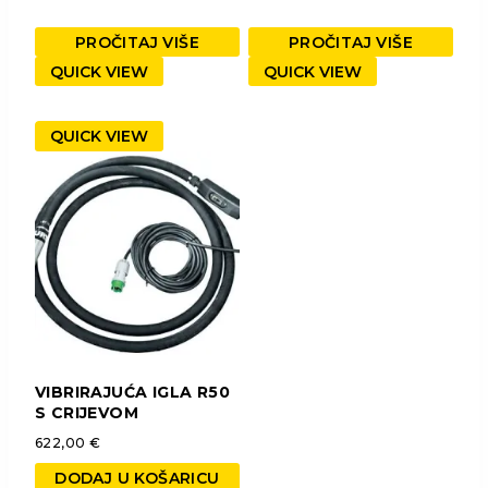
PROČITAJ VIŠE
PROČITAJ VIŠE
QUICK VIEW
QUICK VIEW
QUICK VIEW
VIBRIRAJUĆA IGLA R50
S CRIJEVOM
622,00
€
DODAJ U KOŠARICU