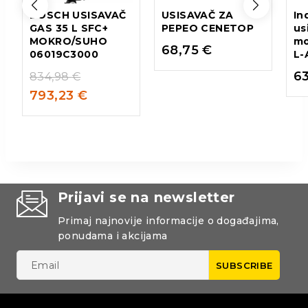
BOSCH USISAVAČ
USISAVAČ ZA
In
GAS 35 L SFC+
PEPEO CENETOP
us
MOKRO/SUHO
mo
68,75
€
06019C3000
L-
6
834,98
€
793,23
€
Prijavi se na newsletter
Primaj najnovije informacije o događajima,
ponudama i akcijama