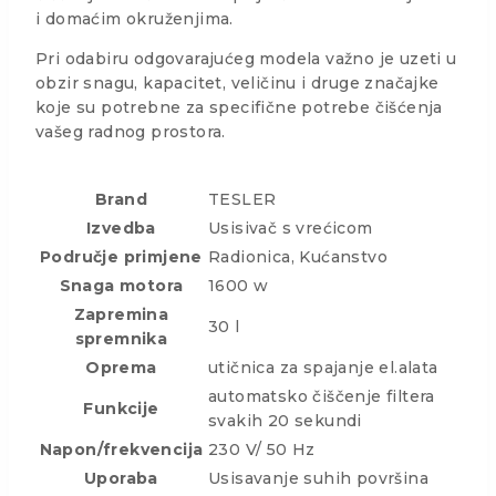
i domaćim okruženjima.
Pri odabiru odgovarajućeg modela važno je uzeti u
obzir snagu, kapacitet, veličinu i druge značajke
koje su potrebne za specifične potrebe čišćenja
vašeg radnog prostora.
Brand
TESLER
Izvedba
Usisivač s vrećicom
Područje primjene
Radionica, Kućanstvo
Snaga motora
1600 w
Zapremina
30 l
spremnika
Oprema
utičnica za spajanje el.alata
automatsko čiščenje filtera
Funkcije
svakih 20 sekundi
Napon/frekvencija
230 V/ 50 Hz
Uporaba
Usisavanje suhih površina