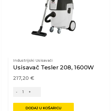
Industrijski Usisavači
Usisavač Tesler 208, 1600W
217,20
€
Usisavač
Tesler
208,
1600W
DODAJ U KOŠARICU