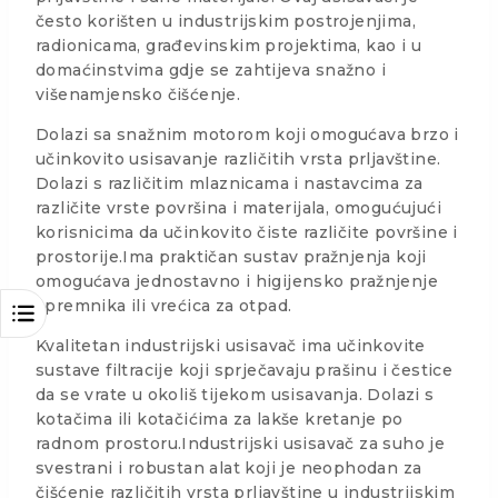
često korišten u industrijskim postrojenjima,
radionicama, građevinskim projektima, kao i u
domaćinstvima gdje se zahtijeva snažno i
višenamjensko čišćenje.
Dolazi sa snažnim motorom koji omogućava brzo i
učinkovito usisavanje različitih vrsta prljavštine.
Dolazi s različitim mlaznicama i nastavcima za
različite vrste površina i materijala, omogućujući
korisnicima da učinkovito čiste različite površine i
prostorije.Ima praktičan sustav pražnjenja koji
omogućava jednostavno i higijensko pražnjenje
spremnika ili vrećica za otpad.
Kvalitetan industrijski usisavač ima učinkovite
sustave filtracije koji sprječavaju prašinu i čestice
da se vrate u okoliš tijekom usisavanja. Dolazi s
kotačima ili kotačićima za lakše kretanje po
radnom prostoru.Industrijski usisavač za suho je
svestrani i robustan alat koji je neophodan za
čišćenje različitih vrsta prljavštine u industrijskim