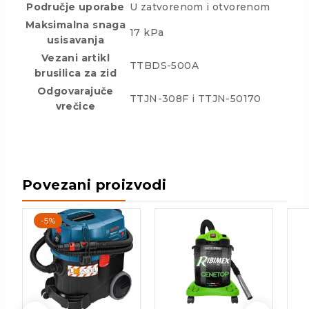
Područje uporabe
U zatvorenom i otvorenom
Maksimalna snaga
17 kPa
usisavanja
Vezani artikl
TTBDS-500A
brusilica za zid
Odgovarajuče
TTJN-308F i TTJN-50170
vrečice
Povezani proizvodi
-5%