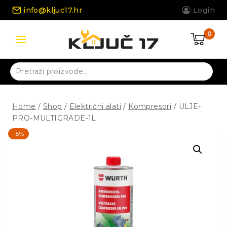
Skip
info@kljuc17.hr
Login
to
content
0
Pretraži:
Home
/
Shop
/
Električni alati
/
Kompresori
/
ULJE-
PRO-MULTIGRADE-1L
-5%