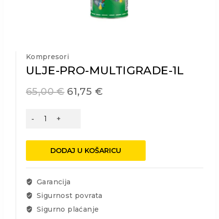
Kompresori
ULJE-PRO-MULTIGRADE-1L
65,00
€
61,75
€
ULJE-
PRO-
MULTIGRADE-
1L
DODAJ U KOŠARICU
količina
Garancija
Sigurnost povrata
Sigurno plaćanje