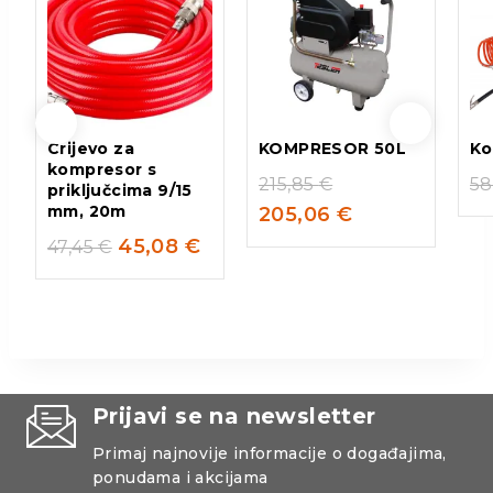
Crijevo za
KOMPRESOR 50L
Ko
kompresor s
215,85
€
58
priključcima 9/15
mm, 20m
205,06
€
45,08
€
47,45
€
Prijavi se na newsletter
Primaj najnovije informacije o događajima,
ponudama i akcijama