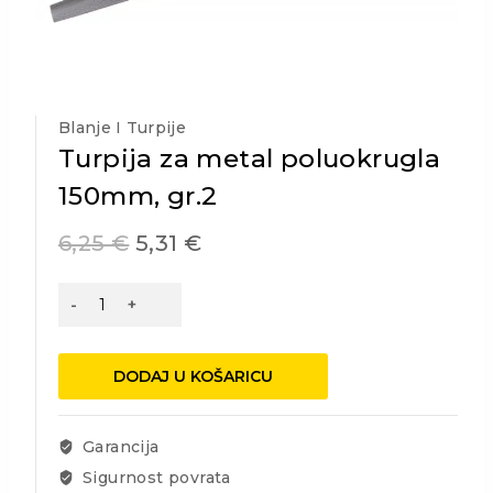
Blanje I Turpije
Turpija za metal poluokrugla
150mm, gr.2
6,25
€
5,31
€
Turpija
za
metal
poluokrugla
DODAJ U KOŠARICU
150mm,
gr.2
količina
Garancija
Sigurnost povrata