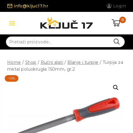
Skip
info@kljuc17.hr
Login
to
content
0
Pretraži:
Home
/
Shop
/
Ručni alati
/
Blanje i turpije
/
Turpija za
metal poluokrugla 150mm, gr.2
-15%