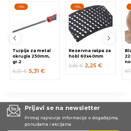
-15%
-15%
Turpija za metal
Rezervna rašpa za
Bl
okrugla 250mm,
hobl 60x40mm
22
gr.2
no
2,25
€
2,65
€
5,31
€
6,25
€
67
Prijavi se na newsletter
Primaj najnovije informacije o događajima,
ponudama i akcijama