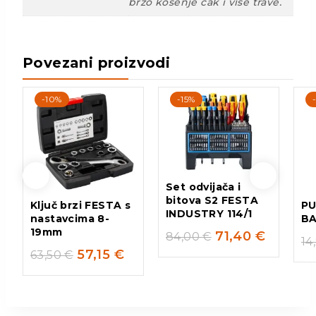
brzo košenje čak i više trave.
Povezani proizvodi
-10%
-15%
Set odvijača i
bitova S2 FESTA
Ključ brzi FESTA s
PU
INDUSTRY 114/1
nastavcima 8-
BA
19mm
71,40
€
84,00
€
14
57,15
€
63,50
€