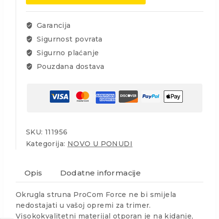
Force
3.0mm,
168m,
Garancija
okrugla
Sigurnost povrata
količina
Sigurno plaćanje
Pouzdana dostava
SKU:
111956
Kategorija:
NOVO U PONUDI
Opis
Dodatne informacije
Okrugla struna ProCom Force ne bi smijela
nedostajati u vašoj opremi za trimer.
Visokokvalitetni materijal otporan je na kidanje,