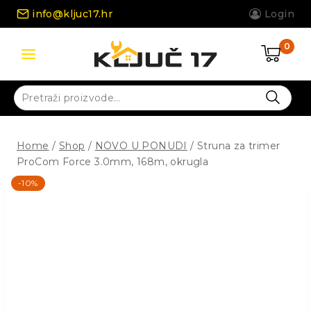
Skip
info@kljuc17.hr
Login
to
content
0
Pretraži:
Home
/
Shop
/
NOVO U PONUDI
/
Struna za trimer
ProCom Force 3.0mm, 168m, okrugla
-10%