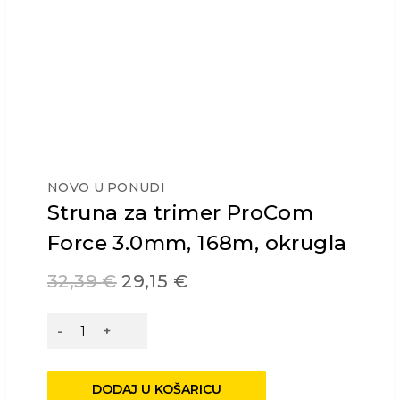
NOVO U PONUDI
Struna za trimer ProCom
Force 3.0mm, 168m, okrugla
32,39
€
29,15
€
Struna
za
trimer
ProCom
DODAJ U KOŠARICU