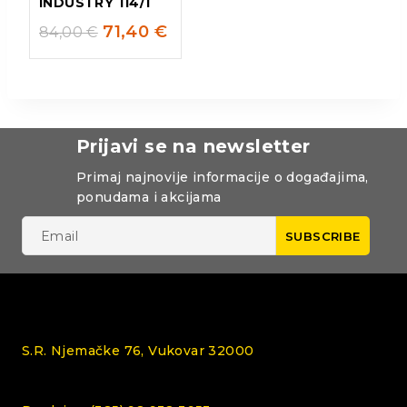
INDUSTRY 114/1
71,40
€
84,00
€
Prijavi se na newsletter
Primaj najnovije informacije o događajima,
ponudama i akcijama
S.R. Njemačke 76, Vukovar 32000