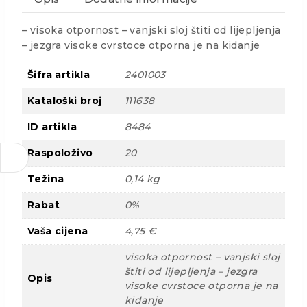
– visoka otpornost – vanjski sloj štiti od lijepljenja
– jezgra visoke cvrstoce otporna je na kidanje
Šifra artikla
2401003
Kataloški broj
111638
ID artikla
8484
Raspoloživo
20
Težina
0,14 kg
Rabat
0%
Vaša cijena
4,75 €
visoka otpornost – vanjski sloj
štiti od lijepljenja – jezgra
Opis
visoke cvrstoce otporna je na
kidanje