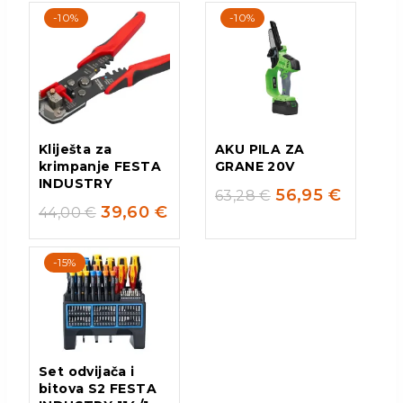
-10%
-10%
Kliješta za
AKU PILA ZA
krimpanje FESTA
GRANE 20V
INDUSTRY
56,95
€
63,28
€
39,60
€
44,00
€
-15%
Set odvijača i
bitova S2 FESTA