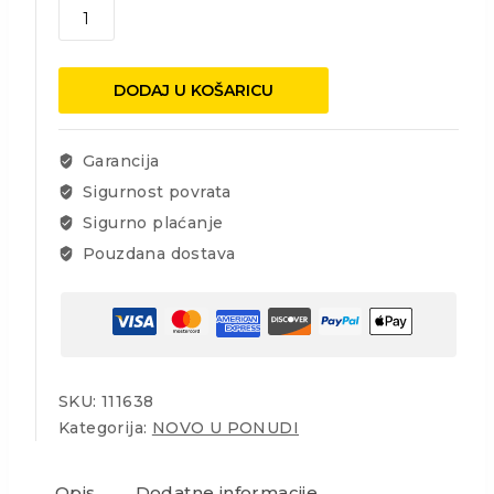
Struna
za
trimer
DualCut
DODAJ U KOŠARICU
2.4mm,
25m,
okrugla
Garancija
količina
Sigurnost povrata
Sigurno plaćanje
Pouzdana dostava
SKU:
111638
Kategorija:
NOVO U PONUDI
Opis
Dodatne informacije