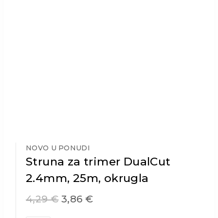
NOVO U PONUDI
Struna za trimer DualCut
2.4mm, 25m, okrugla
4,29
€
3,86
€