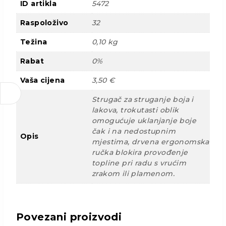
ID artikla
5472
Raspoloživo
32
Težina
0,10 kg
Rabat
0%
Vaša cijena
3,50 €
Strugač za struganje boja i
lakova, trokutasti oblik
omogućuje uklanjanje boje
čak i na nedostupnim
Opis
mjestima, drvena ergonomska
ručka blokira provođenje
topline pri radu s vrućim
zrakom ili plamenom.
Povezani proizvodi