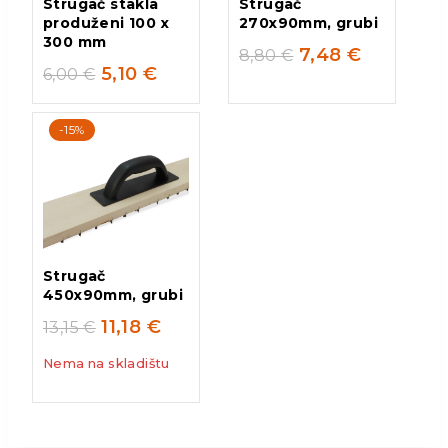
Strugač stakla
Strugač
produženi 100 x
270x90mm, grubi
300 mm
7,48
€
8,80
€
5,10
€
6,00
€
-15%
Strugač
450x90mm, grubi
11,18
€
13,15
€
Nema na skladištu