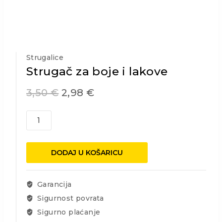
Strugalice
Strugač za boje i lakove
3,50
€
2,98
€
Strugač
za
boje
i
DODAJ U KOŠARICU
lakove
količina
Garancija
Sigurnost povrata
Sigurno plaćanje