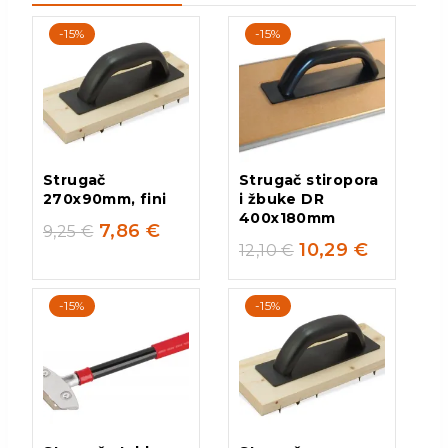
-15%
-15%
Strugač
Strugač stiropora
270x90mm, fini
i žbuke DR
400x180mm
7,86
€
9,25
€
10,29
€
12,10
€
-15%
-15%