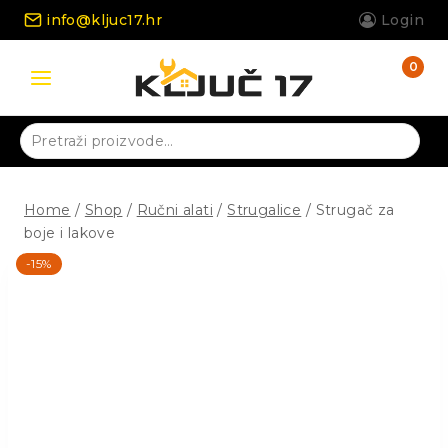
Skip
info@kljuc17.hr
Login
to
content
0
Pretraži:
Home
/
Shop
/
Ručni alati
/
Strugalice
/
Strugač za
boje i lakove
-15%