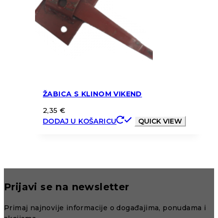
ŽABICA S KLINOM VIKEND
2,35
€
DODAJ U KOŠARICU
QUICK VIEW
Prijavi se na newsletter
Primaj najnovije informacije o događajima, ponudama i