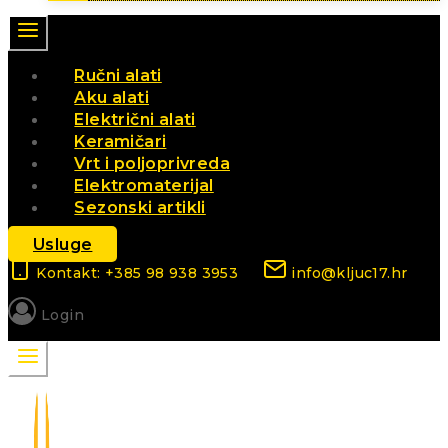
Ručni alati
Aku alati
Električni alati
Keramičari
Vrt i poljoprivreda
Elektromaterijal
Sezonski artikli
Usluge
Kontakt: +385 98 938 3953
info@kljuc17.hr
Login