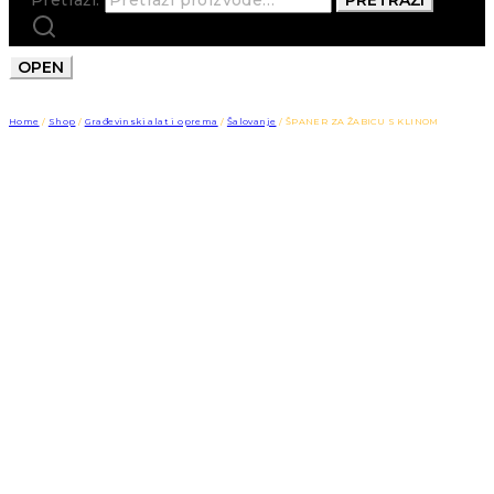
OPEN
Home
/
Shop
/
Građevinski alat i oprema
/
Šalovanje
/
ŠPANER ZA ŽABICU S KLINOM