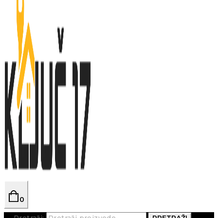
0
Pretraži:
PRETRAŽI