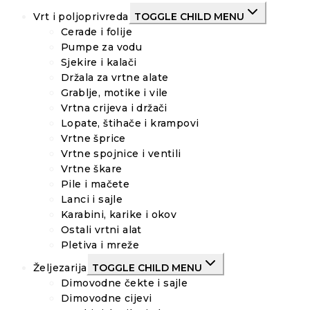
Vrt i poljoprivreda
TOGGLE CHILD MENU
Cerade i folije
Pumpe za vodu
Sjekire i kalači
Držala za vrtne alate
Grablje, motike i vile
Vrtna crijeva i držači
Lopate, štihače i krampovi
Vrtne šprice
Vrtne spojnice i ventili
Vrtne škare
Pile i mačete
Lanci i sajle
Karabini, karike i okov
Ostali vrtni alat
Pletiva i mreže
Željezarija
TOGGLE CHILD MENU
Dimovodne čekte i sajle
Dimovodne cijevi