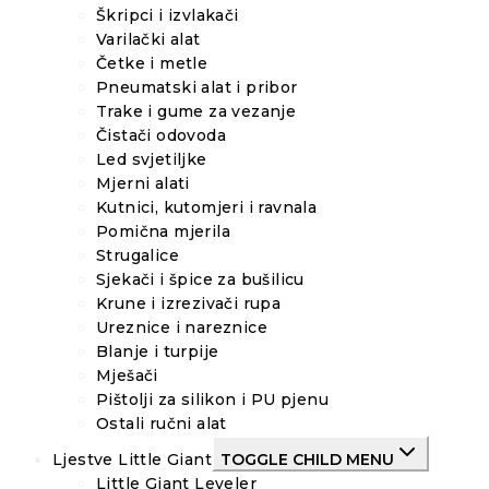
Škripci i izvlakači
Varilački alat
Četke i metle
Pneumatski alat i pribor
Trake i gume za vezanje
Čistači odovoda
Led svjetiljke
Mjerni alati
Kutnici, kutomjeri i ravnala
Pomična mjerila
Strugalice
Sjekači i špice za bušilicu
Krune i izrezivači rupa
Ureznice i nareznice
Blanje i turpije
Mješači
Pištolji za silikon i PU pjenu
Ostali ručni alat
Ljestve Little Giant
TOGGLE CHILD MENU
Little Giant Leveler