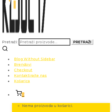
Pretraži:
PRETRAŽI
Blog Without Sidebar
Brendovi
Checkout
Kontaktirajte nas
Košarica
0
Nema proizvoda u košarici.