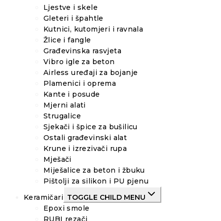
Ljestve i skele
Gleteri i špahtle
Kutnici, kutomjeri i ravnala
Žlice i fangle
Građevinska rasvjeta
Vibro igle za beton
Airless uređaji za bojanje
Plamenici i oprema
Kante i posude
Mjerni alati
Strugalice
Sjekači i špice za bušilicu
Ostali građevinski alat
Krune i izrezivači rupa
Mješači
Miješalice za beton i žbuku
Pištolji za silikon i PU pjenu
Keramičari
TOGGLE CHILD MENU
Epoxi smole
RUBI rezači