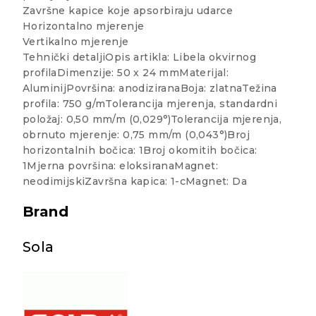
Završne kapice koje apsorbiraju udarce
Horizontalno mjerenje
Vertikalno mjerenje
Tehnički detaljiOpis artikla: Libela okvirnog
profilaDimenzije: 50 x 24 mmMaterijal:
AluminijPovršina: anodiziranaBoja: zlatnaTežina
profila: 750 g/mTolerancija mjerenja, standardni
položaj: 0,50 mm/m (0,029°)Tolerancija mjerenja,
obrnuto mjerenje: 0,75 mm/m (0,043°)Broj
horizontalnih bočica: 1Broj okomitih bočica:
1Mjerna površina: eloksiranaMagnet:
neodimijskiZavršna kapica: 1-cMagnet: Da
Brand
Sola