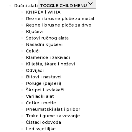
Ručni alati
TOGGLE CHILD MENU
KNIPEX i WIHA
Rezne i brusne ploče za metal
Rezne i brusne ploče za drvo
Ključevi
Setovi ručnog alata
Nasadni ključevi
Čekići
Klamerice i zakivači
Kliješta, škare i noževi
Odvijači
Bitovi i nastavci
Poluge (pajseri)
Škripci i izvlakači
Varilački alat
Četke i metle
Pneumatski alat i pribor
Trake i gume za vezanje
Čistači odovoda
Led svjetiljke