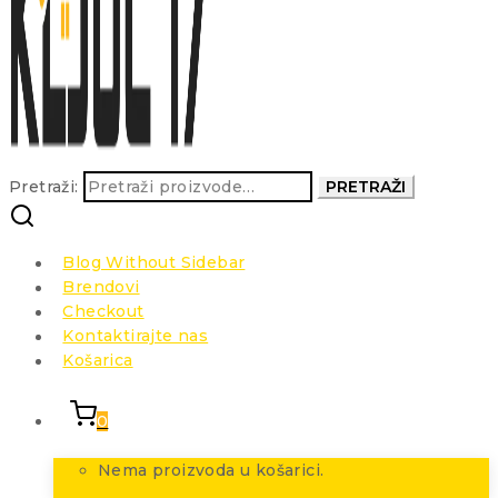
Pretraži:
PRETRAŽI
Blog Without Sidebar
Brendovi
Checkout
Kontaktirajte nas
Košarica
0
Nema proizvoda u košarici.