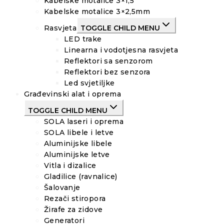
Kabelske motalice 3×1,5
Kabelske motalice 3×2,5mm
Rasvjeta
TOGGLE CHILD MENU
LED trake
Linearna i vodotjesna rasvjeta
Reflektori sa senzorom
Reflektori bez senzora
Led svjetiljke
Građevinski alat i oprema
TOGGLE CHILD MENU
SOLA laseri i oprema
SOLA libele i letve
Aluminijske libele
Aluminijske letve
Vitla i dizalice
Gladilice (ravnalice)
Šalovanje
Rezači stiropora
Žirafe za zidove
Generatori