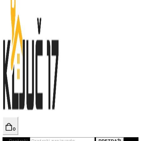
0
Pretraži:
PRETRAŽI