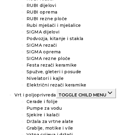
RUBI dijelovi
RUBI oprema
RUBI rezne ploče
Rubi mješači i mješalice
SIGMA dijelovi
Podvozja, kitanje i stakla
SIGMA rezači
SIGMA oprema
SIGMA rezne ploče
Festa rezači keramike
Spužve, gleteri i posude
Nivelatori i kajle
Električni rezači keramike
Vrt i poljoprivreda
TOGGLE CHILD MENU
Cerade i folije
Pumpe za vodu
Sjekire i kalači
Držala za vrtne alate
Grablje, motike i vile
Vrtna crijeva i držači