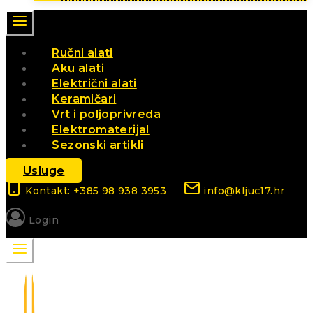
Ručni alati
Aku alati
Električni alati
Keramičari
Vrt i poljoprivreda
Elektromaterijal
Sezonski artikli
Usluge
Kontakt: +385 98 938 3953
info@kljuc17.hr
Login