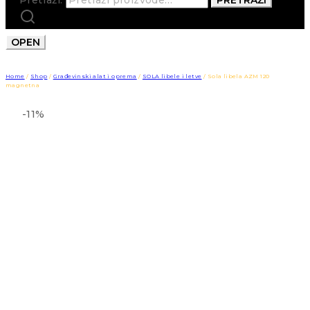
OPEN
Home
/
Shop
/
Građevinski alat i oprema
/
SOLA libele i letve
/
Sola libela AZM 120
magnetna
-11%