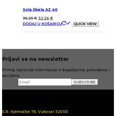
Sola libela AZ 40
36,25
€
32,26
€
DODAJ U KOŠARICU
QUICK VIEW
Prijavi se na newsletter
Primaj najnovije informacije o događajima, ponudama i
akcijama
S.R. Njemačke 76, Vukovar 32000