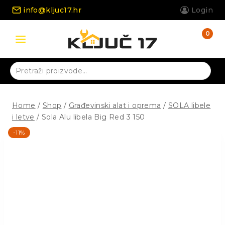
Skip
info@kljuc17.hr
Login
to
content
0
Pretraži:
Home
/
Shop
/
Građevinski alat i oprema
/
SOLA libele
i letve
/
Sola Alu libela Big Red 3 150
-11%