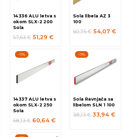
14336 ALU letva s
Sola libela AZ 3
okom SLX-2 200
100
Sola
54,07
€
60,75
€
51,29
€
57,63
€
-11%
-11%
14337 ALU letva s
Sola Ravnjača sa
okom SLX-2 250
libelom SLN 1 100
Sola
33,94
€
38,13
€
60,64
€
68,13
€