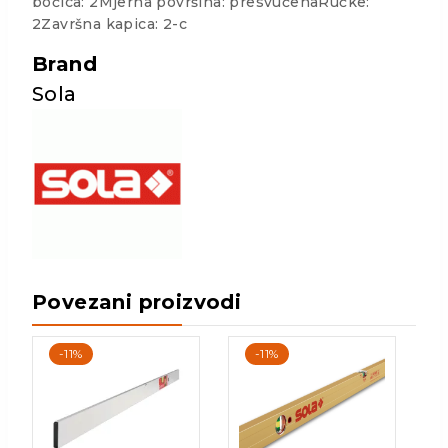
bočica: 2Mjerna površina: presvučenaRučke:
2Završna kapica: 2-c
Brand
Sola
Povezani proizvodi
-11%
-11%