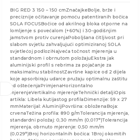
BIG RED 3 150 – 150 cmZnačajkeBolje, brže i
preciznije očitavanje pomoću patentiranih bočica
SOLA FOCUSBočice od akrilnog bloka otporne na
lomljenje s povećalom (+60%) i 30-godišnjim
jamstvom protiv curenjaPoboljšana čitljivost pri
slabom svjetlu zahvaljujući optimiziranoj SOLA
svjetlećoj podloziNajveća točnost mjerenja u
standardnom i obrnutom položajuEkstra jak
aluminijski profil s rebrima za pojačanje za
maksimalnu stabilnostZavršne kapice od 2 dijela
koje apsorbiraju udarce pružaju optimalnu zaštitu
od oštećenjaPrimjenaHorizontalno
mjerenjeVertikalno mjerenjeTehnički detaljiOpis
artikla: Libela kutijastog profilaDimenzije: 59 x 27
mmMaterijal: AluminijPovršina: obloženaBoja:
crvenaTežina profila: 890 g/mTolerancija mjerenja,
standardni položaj: 0,30 mm/m (0,017°)Tolerancija
mjerenja, obrnuto mjerenje: 0,50 mm/m
(0,029°)Broj horizontalnih bočica: 1Broj okomitih