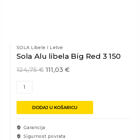
SOLA Libele I Letve
Sola Alu libela Big Red 3 150
124,75
€
111,03
€
Sola
Alu
libela
Big
DODAJ U KOŠARICU
Red
3
150
Garancija
količina
Sigurnost povrata