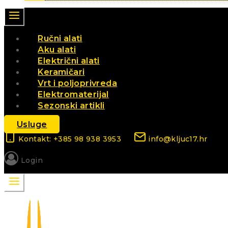
Ručni alati
Aku alati
Električni alati
Keramičari
Vrt i poljoprivreda
Elektromaterijal
Sezonski artikli
Usluge
Kontakt: +385 98 938 3953
info@kljuc17.hr
Login