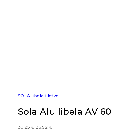
SOLA libele i letve
Sola Alu libela AV 60
30,25
€
26,92
€