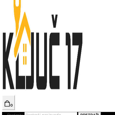
0
Pretraži:
PRETRAŽI