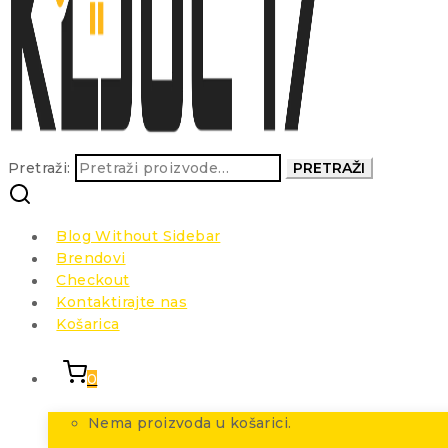
Pretraži:
PRETRAŽI
Blog Without Sidebar
Brendovi
Checkout
Kontaktirajte nas
Košarica
0
Nema proizvoda u košarici.