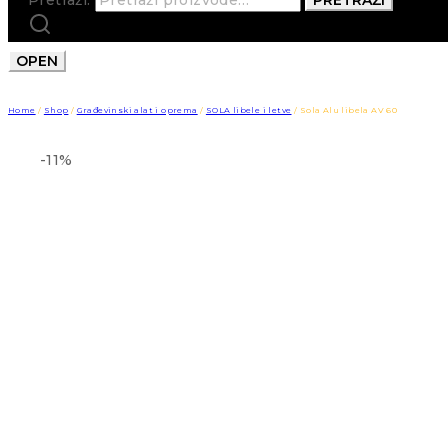
OPEN
Home
/
Shop
/
Građevinski alat i oprema
/
SOLA libele i letve
/
Sola Alu libela AV 60
-11%