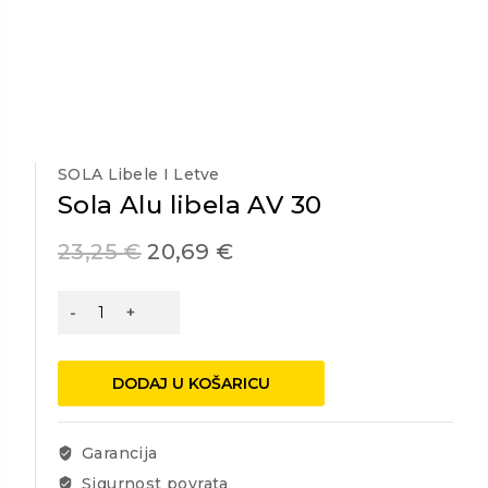
SOLA Libele I Letve
Sola Alu libela AV 30
23,25
€
20,69
€
Sola
Alu
libela
AV
DODAJ U KOŠARICU
30
količina
Garancija
Sigurnost povrata