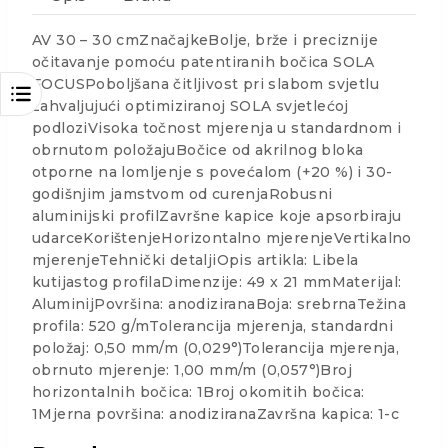
AV 30 – 30 cmZnačajkeBolje, brže i preciznije
očitavanje pomoću patentiranih bočica SOLA
FOCUSPoboljšana čitljivost pri slabom svjetlu
zahvaljujući optimiziranoj SOLA svjetlećoj
podloziVisoka točnost mjerenja u standardnom i
obrnutom položajuBočice od akrilnog bloka
otporne na lomljenje s povećalom (+20 %) i 30-
godišnjim jamstvom od curenjaRobusni
aluminijski profilZavršne kapice koje apsorbiraju
udarceKorištenjeHorizontalno mjerenjeVertikalno
mjerenjeTehnički detaljiOpis artikla: Libela
kutijastog profilaDimenzije: 49 x 21 mmMaterijal:
AluminijPovršina: anodiziranaBoja: srebrnaTežina
profila: 520 g/mTolerancija mjerenja, standardni
položaj: 0,50 mm/m (0,029°)Tolerancija mjerenja,
obrnuto mjerenje: 1,00 mm/m (0,057°)Broj
horizontalnih bočica: 1Broj okomitih bočica:
1Mjerna površina: anodiziranaZavršna kapica: 1-c