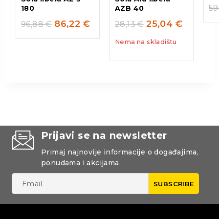
59
180
AZB 40
86,22
€
25,04
€
96,88
€
28,13
€
Nema na skladištu
Prijavi se na newsletter
Primaj najnovije informacije o događajima,
ponudama i akcijama