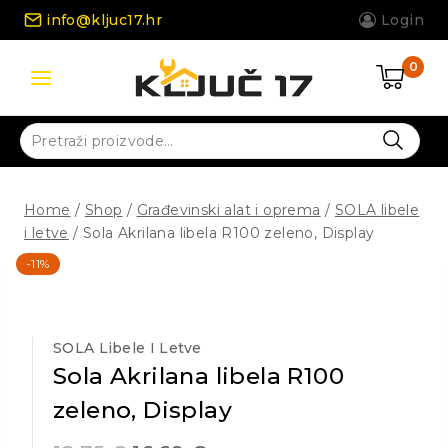
Skip
info@kljuc17.hr
Login
to
content
0
Pretraži:
Home
/
Shop
/
Građevinski alat i oprema
/
SOLA libele
i letve
/
Sola Akrilana libela R100 zeleno, Display
-11%
SOLA Libele I Letve
Sola Akrilana libela R100
zeleno, Display