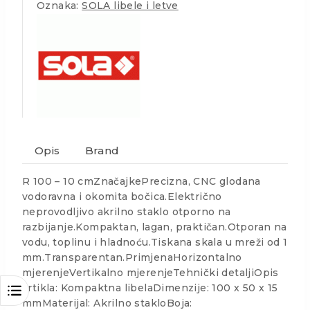
Oznaka:
SOLA libele i letve
Opis
Brand
R 100 – 10 cmZnačajkePrecizna, CNC glodana
vodoravna i okomita bočica.Električno
neprovodljivo akrilno staklo otporno na
razbijanje.Kompaktan, lagan, praktičan.Otporan na
vodu, toplinu i hladnoću.Tiskana skala u mreži od 1
mm.Transparentan.PrimjenaHorizontalno
mjerenjeVertikalno mjerenjeTehnički detaljiOpis
artikla: Kompaktna libelaDimenzije: 100 x 50 x 15
mmMaterijal: Akrilno stakloBoja: