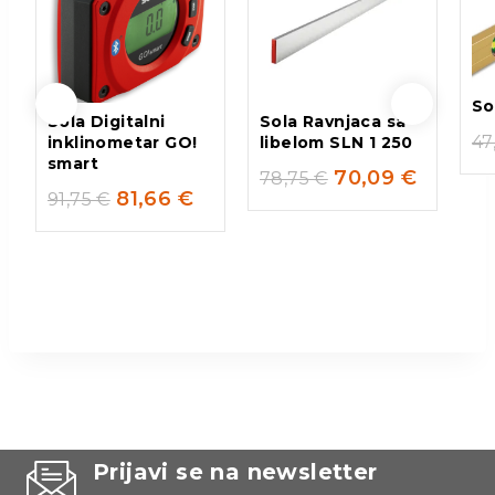
So
Sola Digitalni
Sola Ravnjaca sa
47
inklinometar GO!
libelom SLN 1 250
smart
70,09
€
78,75
€
81,66
€
91,75
€
Prijavi se na newsletter