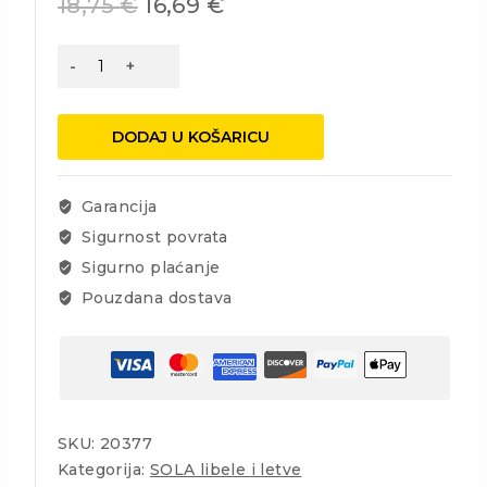
18,75
€
16,69
€
Sola
Akrilana
libela
R100
DODAJ U KOŠARICU
zeleno,
Display
količina
Garancija
Sigurnost povrata
Sigurno plaćanje
Pouzdana dostava
SKU:
20377
Kategorija:
SOLA libele i letve