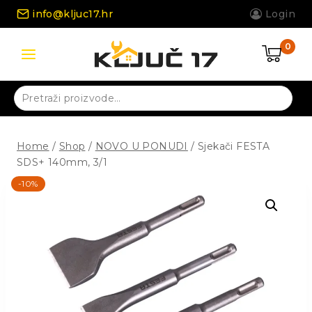
Skip
info@kljuc17.hr
Login
to
content
0
Pretraži:
Home
/
Shop
/
NOVO U PONUDI
/
Sjekači FESTA
SDS+ 140mm, 3/1
-10%