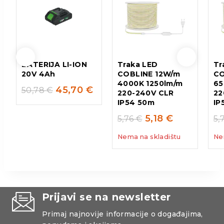
BATERIJA LI-ION
Traka LED
Tr
20V 4Ah
COBLINE 12W/m
CO
4000K 1250lm/m
65
45,70
€
50,78
€
220-240V CLR
22
IP54 50m
IP
5,18
€
5,76
€
5,
Nema na skladištu
Ne
Prijavi se na newsletter
Primaj najnovije informacije o događajima,