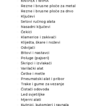
KNIPEX i WIHA
Rezne i brusne ploče za metal
Rezne i brusne ploče za drvo
Ključevi
Setovi ručnog alata
Nasadni ključevi
Čekići
Klamerice i zakivači
Kliješta, škare i noževi
Odvijači
Bitovi i nastavci
Poluge (pajseri)
Škripci i izvlakači
Varilački alat
Četke i metle
Pneumatski alat i pribor
Trake i gume za vezanje
Čistači odovoda
Led svjetiljke
Mjerni alati
Kutnici, kutomjeri i ravnala