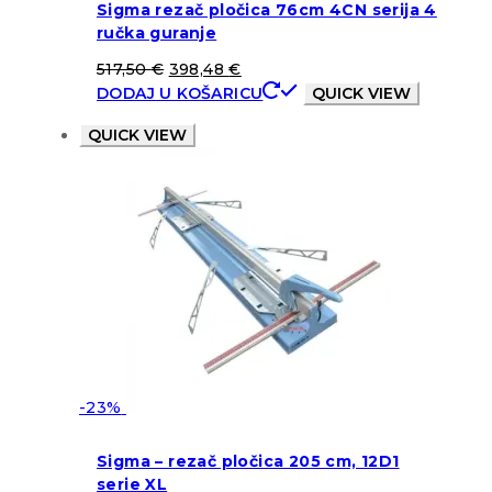
Sigma rezač pločica 76cm 4CN serija 4
ručka guranje
517,50
€
398,48
€
DODAJ U KOŠARICU
QUICK VIEW
QUICK VIEW
-23%
Sigma – rezač pločica 205 cm, 12D1
serie XL