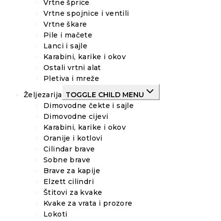
Vrtne šprice
Vrtne spojnice i ventili
Vrtne škare
Pile i mačete
Lanci i sajle
Karabini, karike i okov
Ostali vrtni alat
Pletiva i mreže
Željezarija
TOGGLE CHILD MENU
Dimovodne čekte i sajle
Dimovodne cijevi
Karabini, karike i okov
Oranije i kotlovi
Cilindar brave
Sobne brave
Brave za kapije
Elzett cilindri
Štitovi za kvake
Kvake za vrata i prozore
Lokoti