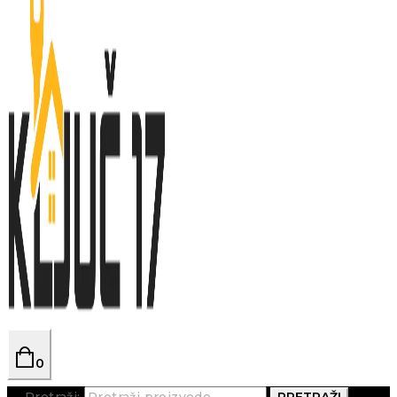
0
Pretraži:
PRETRAŽI