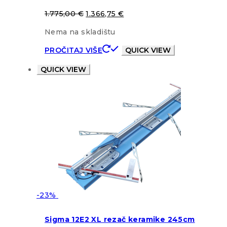
1.775,00
€
1.366,75
€
Nema na skladištu
PROČITAJ VIŠE
QUICK VIEW
QUICK VIEW
-23%
Sigma 12E2 XL rezač keramike 245cm