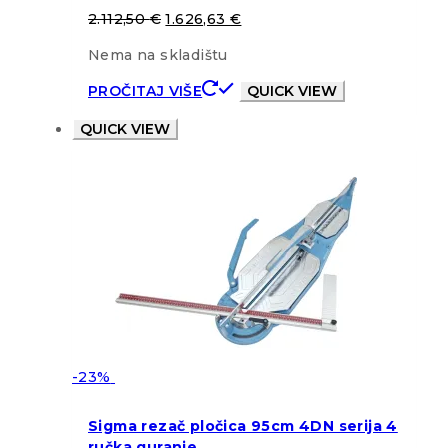
2.112,50
€
1.626,63
€
Nema na skladištu
PROČITAJ VIŠE
QUICK VIEW
QUICK VIEW
-23%
Sigma rezač pločica 95cm 4DN serija 4
ručka guranje