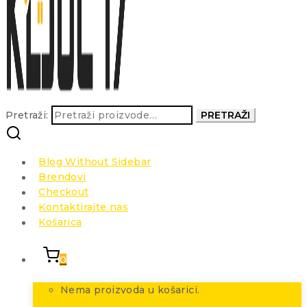
Pretraži:
PRETRAŽI
Blog Without Sidebar
Brendovi
Checkout
Kontaktirajte nas
Košarica
0
Nema proizvoda u košarici.