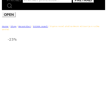
OPEN
Home
/
Shop
/
Keramičari
/
SIGMA rezači
/
Sigma rezač pločica 84cm 4CUserija 4 ručka
povlač.
-23%