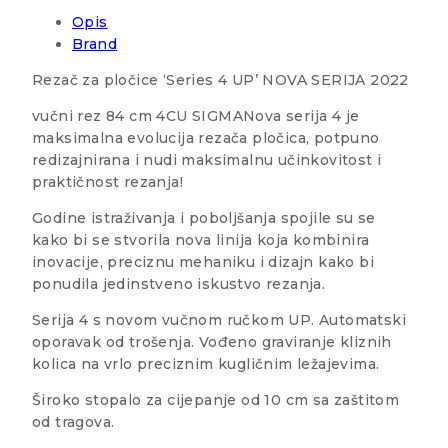
Opis
Brand
Rezač za pločice ‘Series 4 UP’ NOVA SERIJA 2022
vučni rez 84 cm 4CU SIGMANova serija 4 je
maksimalna evolucija rezača pločica, potpuno
redizajnirana i nudi maksimalnu učinkovitost i
praktičnost rezanja!
Godine istraživanja i poboljšanja spojile su se
kako bi se stvorila nova linija koja kombinira
inovacije, preciznu mehaniku i dizajn kako bi
ponudila jedinstveno iskustvo rezanja.
Serija 4 s novom vučnom ručkom UP. Automatski
oporavak od trošenja. Vođeno graviranje kliznih
kolica na vrlo preciznim kugličnim ležajevima.
Široko stopalo za cijepanje od 10 cm sa zaštitom
od tragova.