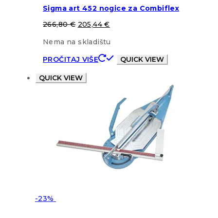
Sigma art 452 nogice za Combiflex
266,80
€
205,44
€
Nema na skladištu
PROČITAJ VIŠE
QUICK VIEW
QUICK VIEW
-23%