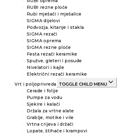
RUBI oprema
RUBI rezne ploče
Rubi mješači i mješalice
SIGMA dijelovi
Podvozja, kitanje i stakla
SIGMA rezači
SIGMA oprema
SIGMA rezne ploče
Festa rezači keramike
Spužve, gleteri i posude
Nivelatori i kajle
Električni rezači keramike
Vrt i poljoprivreda
TOGGLE CHILD MENU
Cerade i folije
Pumpe za vodu
Sjekire i kalači
Držala za vrtne alate
Grablje, motike i vile
Vrtna crijeva i držači
Lopate, štihače i krampovi