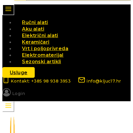
Ručni alati
Aku alati
Električni alati
Keramičari
Vrt i poljoprivreda
Elektromaterijal
Sezonski artikli
Usluge
Kontakt: +385 98 938 3953
info@kljuc17.hr
Login