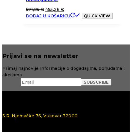
591,25
€
455,26
€
DODAJ U KOŠARICU
QUICK VIEW
Prijavi se na newsletter
Primaj najnovije informacije o događajima, ponudama i
akcijama
S.R. Njemačke 76, Vukovar 32000