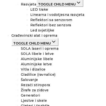
Rasvjeta
TOGGLE CHILD MENU
LED trake
Linearna i vodotjesna rasvjeta
Reflektori sa senzorom
Reflektori bez senzora
Led svjetiljke
Građevinski alat i oprema
TOGGLE CHILD MENU
SOLA laseri i oprema
SOLA libele i letve
Aluminijske libele
Aluminijske letve
Vitla i dizalice
Gladilice (ravnalice)
Šalovanje
Rezači stiropora
Žirafe za zidove
Generatori
Ljestve i skele
Gleteri i špahtle