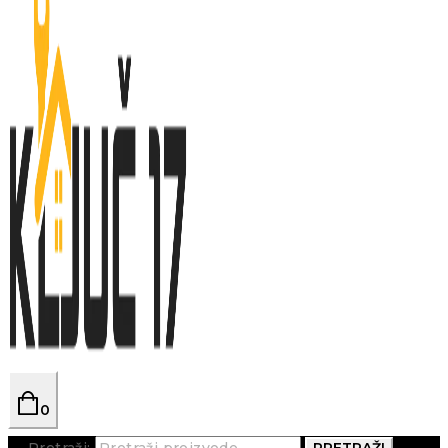
0
Pretraži:
PRETRAŽI