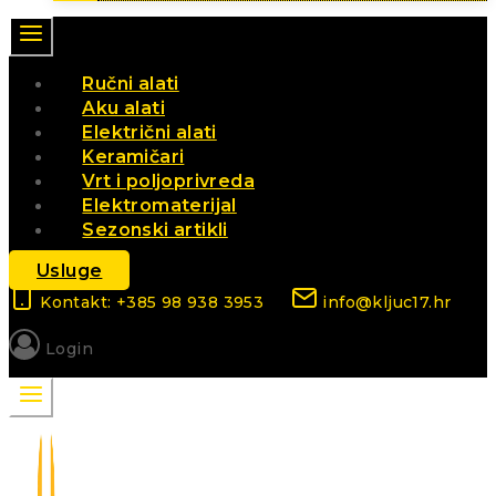
Ručni alati
Aku alati
Električni alati
Keramičari
Vrt i poljoprivreda
Elektromaterijal
Sezonski artikli
Usluge
Kontakt: +385 98 938 3953
info@kljuc17.hr
Login