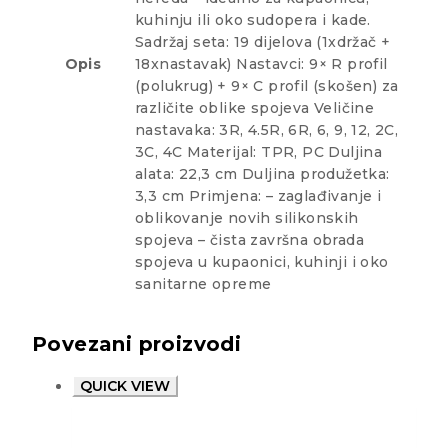
kuhinju ili oko sudopera i kade.
Sadržaj seta: 19 dijelova (1xdržač +
Opis
18xnastavak) Nastavci: 9× R profil
(polukrug) + 9× C profil (skošen) za
različite oblike spojeva Veličine
nastavaka: 3R, 4.5R, 6R, 6, 9, 12, 2C,
3C, 4C Materijal: TPR, PC Duljina
alata: 22,3 cm Duljina produžetka:
3,3 cm Primjena: – zaglađivanje i
oblikovanje novih silikonskih
spojeva – čista završna obrada
spojeva u kupaonici, kuhinji i oko
sanitarne opreme
Povezani proizvodi
QUICK VIEW