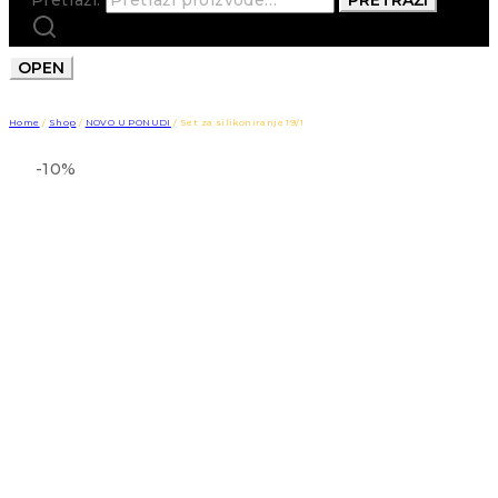
OPEN
Home
/
Shop
/
NOVO U PONUDI
/
Set za silikoniranje 19/1
-10%