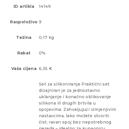
ID artikla
14149
Raspoloživo
9
Težina
0,17 kg
Rabat
0%
Vaša cijena
6,35 €
Set za silikoniranje Praktični set
dizajniran je za jednostavno
uklanjanje i konačno oblikovanje
silikona ili drugih brtvila u
spojevima. Zahvaljujući izmjenjivim
nastavcima, lako možete stvoriti
čist, ravan spoj bez nepotrebnog
nereda – idealno za kupaonicu,