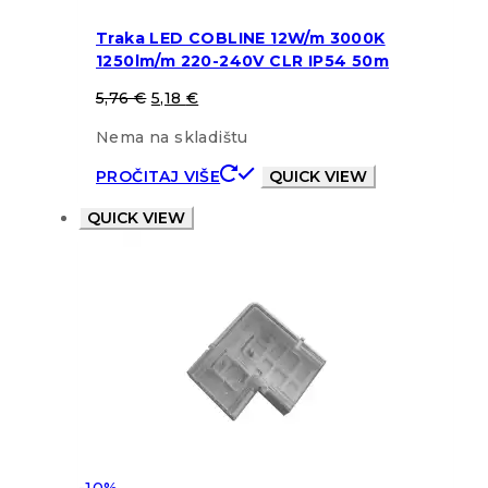
Traka LED COBLINE 12W/m 3000K
1250lm/m 220-240V CLR IP54 50m
5,76
€
5,18
€
Nema na skladištu
PROČITAJ VIŠE
QUICK VIEW
QUICK VIEW
-10%