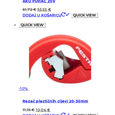
AKU PUHAČ 20V
61,72
€
55,55
€
DODAJ U KOŠARICU
QUICK VIEW
QUICK VIEW
-10%
Rezač plastičnih cijevi 20-50mm
11,15
€
10,04
€