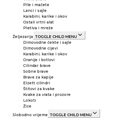
Pile i mačete
Lanci i sajle
Karabini, karike i okov
Ostali vrtni alat
Pletiva i mreže
Željezarija
TOGGLE CHILD MENU
Dimovodne čekte i sajle
Dimovodne cijevi
Karabini, karike i okov
Oranije i kotlovi
Cilindar brave
Sobne brave
Brave za kapije
Elzett cilindri
Štitovi za kvake
Kvake za vrata i prozore
Lokoti
Žice
Slobodno vrijeme
TOGGLE CHILD MENU