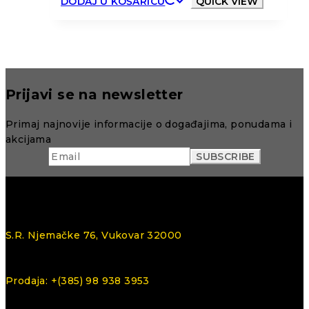
DODAJ U KOŠARICU
QUICK VIEW
Prijavi se na newsletter
Primaj najnovije informacije o događajima, ponudama i
akcijama
S.R. Njemačke 76, Vukovar 32000
Prodaja: +(385) 98 938 3953