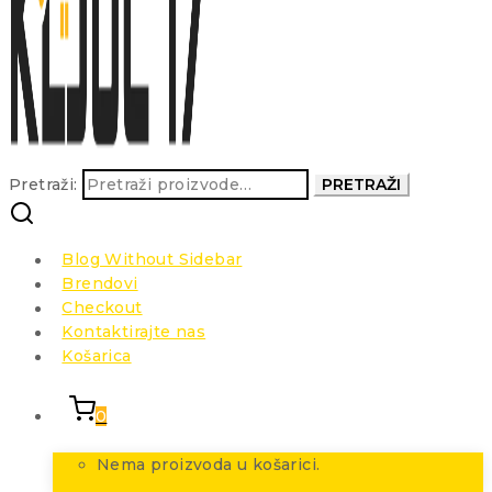
Pretraži:
PRETRAŽI
Blog Without Sidebar
Brendovi
Checkout
Kontaktirajte nas
Košarica
0
Nema proizvoda u košarici.