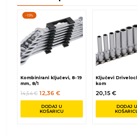
-15%
Kombinirani ključevi, 8-19
Ključevi Driveloc
mm, 8/1
kom
12,36
€
20,15
€
14,54
€
DODAJ U
DODAJ 
KOŠARICU
KOŠARIC