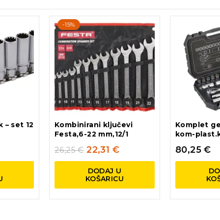
-15%
k – set 12
Kombinirani ključevi
Komplet ged
Festa,6-22 mm,12/1
kom-plast.
22,31
€
80,25
€
26,25
€
U
DODAJ U
DO
U
KOŠARICU
KO