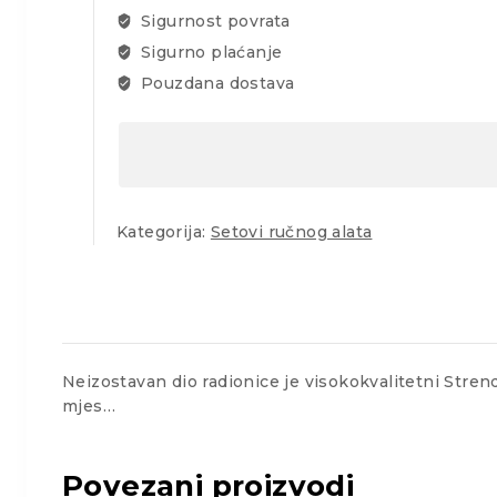
68
Sigurnost povrata
dijelova
Sigurno plaćanje
količina
Pouzdana dostava
Kategorija:
Setovi ručnog alata
Neizostavan dio radionice je visokokvalitetni Strend 
mjes…
Povezani proizvodi