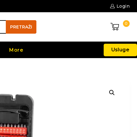
Login
0
PRETRAŽI
Usluge
More