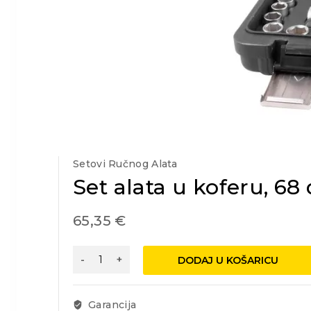
Setovi Ručnog Alata
Set alata u koferu, 68 
65,35
€
Set
DODAJ U KOŠARICU
alata
u
koferu,
Garancija