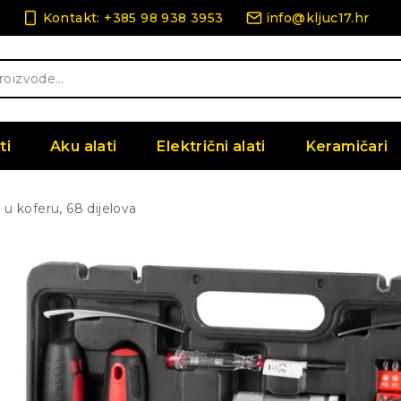
Kontakt: +385 98 938 3953
info@kljuc17.hr
ti
Aku alati
Električni alati
Keramičari
 u koferu, 68 dijelova