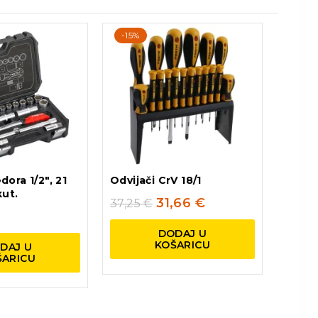
-15%
ora 1/2″, 21
Odvijači CrV 18/1
kut.
31,66
€
37,25
€
DODAJ U
KOŠARICU
DAJ U
ŠARICU