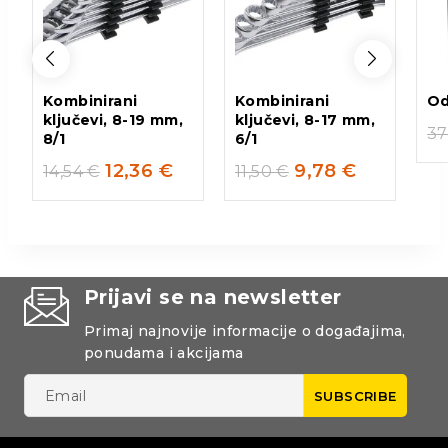
Kombinirani
Kombinirani
Od
ključevi, 8-19 mm,
ključevi, 8-17 mm,
37
8/1
6/1
12,36
€
9,78
€
14,54
€
11,50
€
Prijavi se na newsletter
Primaj najnovije informacije o događajima,
ponudama i akcijama