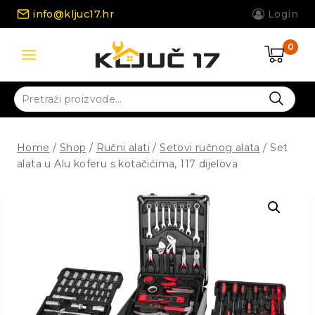
Skip
info@kljuc17.hr
Login
to
content
0
Pretraži:
Home
/
Shop
/
Ručni alati
/
Setovi ručnog alata
/
Set
alata u Alu koferu s kotačićima, 117 dijelova