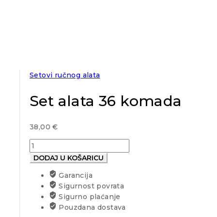
Setovi ručnog alata
Set alata 36 komada
38,00
€
Set
alata
DODAJ U KOŠARICU
36
Garancija
komada
Sigurnost povrata
količina
Sigurno plaćanje
Pouzdana dostava