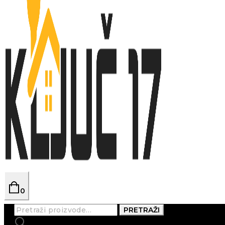
0
Pretraži:
PRETRAŽI