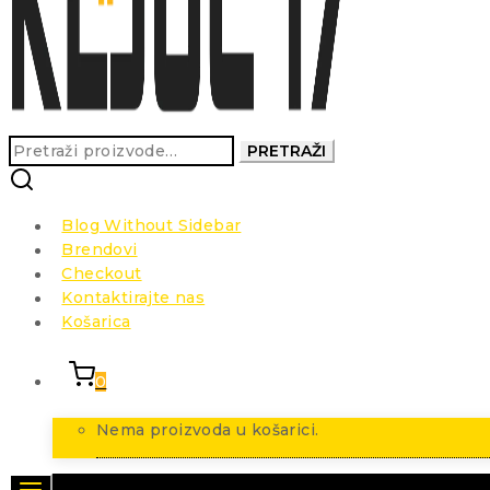
Pretraži:
PRETRAŽI
Blog Without Sidebar
Brendovi
Checkout
Kontaktirajte nas
Košarica
0
Nema proizvoda u košarici.