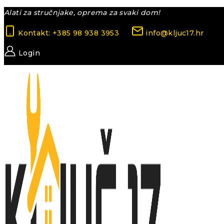
Skip
Alati za stručnjake, oprema za svaki dom!
to
Kontakt: +385 98 938 3953
info@kljuc17.hr
content
Login