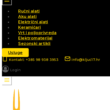
Ručni alati
Aku alati
Električni alati
Keramičari
Vrt i poljoprivreda
Elektromaterijal
Sezonski artikli
Usluge
Kontakt: +385 98 938 3953
info@kljuc17.hr
Login