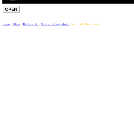
OPEN
Home
/
Shop
/
Ručni alati
/
Setovi ručnog alata
/
Set alata 36 komada