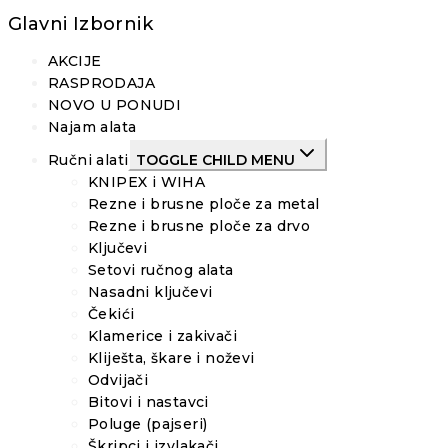
Glavni Izbornik
AKCIJE
RASPRODAJA
NOVO U PONUDI
Najam alata
Ručni alati
TOGGLE CHILD MENU
KNIPEX i WIHA
Rezne i brusne ploče za metal
Rezne i brusne ploče za drvo
Ključevi
Setovi ručnog alata
Nasadni ključevi
Čekići
Klamerice i zakivači
Kliješta, škare i noževi
Odvijači
Bitovi i nastavci
Poluge (pajseri)
Škripci i izvlakači