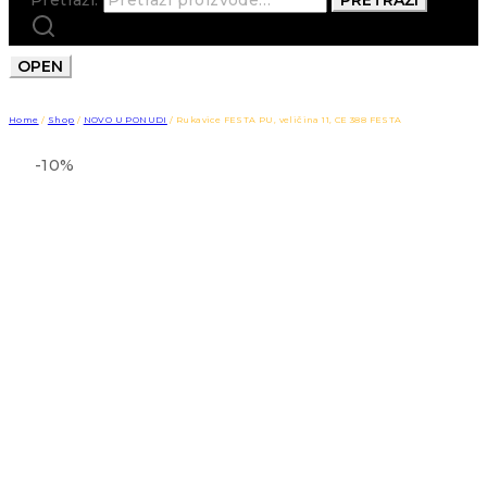
OPEN
Home
/
Shop
/
NOVO U PONUDI
/
Rukavice FESTA PU, veličina 11, CE 388 FESTA
-10%