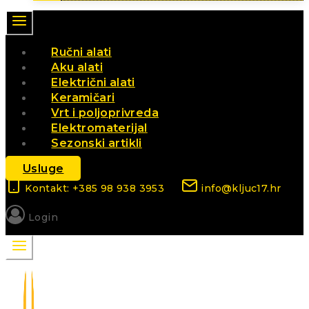
Ručni alati
Aku alati
Električni alati
Keramičari
Vrt i poljoprivreda
Elektromaterijal
Sezonski artikli
Usluge
Kontakt: +385 98 938 3953
info@kljuc17.hr
Login