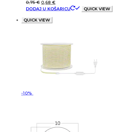
0,75
€
0,68
€
DODAJ U KOŠARICU
QUICK VIEW
QUICK VIEW
-10%