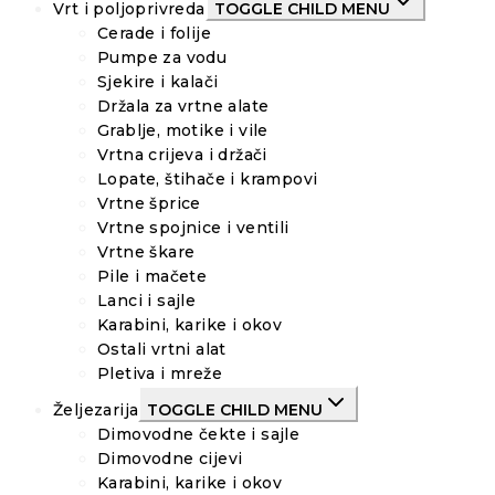
Vrt i poljoprivreda
TOGGLE CHILD MENU
Cerade i folije
Pumpe za vodu
Sjekire i kalači
Držala za vrtne alate
Grablje, motike i vile
Vrtna crijeva i držači
Lopate, štihače i krampovi
Vrtne šprice
Vrtne spojnice i ventili
Vrtne škare
Pile i mačete
Lanci i sajle
Karabini, karike i okov
Ostali vrtni alat
Pletiva i mreže
Željezarija
TOGGLE CHILD MENU
Dimovodne čekte i sajle
Dimovodne cijevi
Karabini, karike i okov