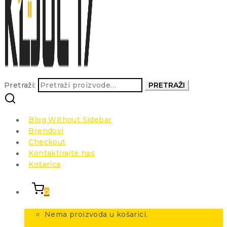
Pretraži:
PRETRAŽI
Blog Without Sidebar
Brendovi
Checkout
Kontaktirajte nas
Košarica
0
Nema proizvoda u košarici.