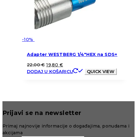
-10%
Adapter WESTBERG 1/4″HEX na SDS+
22,00
€
19,80
€
DODAJ U KOŠARICU
QUICK VIEW
Prijavi se na newsletter
Primaj najnovije informacije o događajima, ponudama i
akcijama