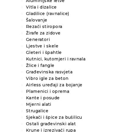
Aluminijske letve
Vitla i dizalice
Gladilice (ravnalice)
Šalovanje
Rezači stiropora
Žirafe za zidove
Generatori
Ljestve i skele
Gleteri i špahtle
Kutnici, kutomjeri i ravnala
Žlice i fangle
Građevinska rasvjeta
Vibro igle za beton
Airless uređaji za bojanje
Plamenici i oprema
Kante i posude
Mjerni alati
Strugalice
Sjekači i špice za bušilicu
Ostali građevinski alat
Krune i izrezivači rupa