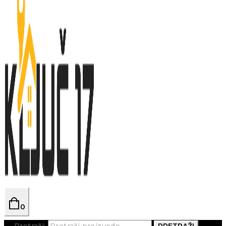
0
Pretraži:
PRETRAŽI