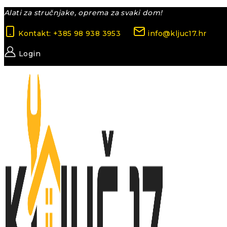
Skip
Alati za stručnjake, oprema za svaki dom!
to
Kontakt: +385 98 938 3953
info@kljuc17.hr
content
Login