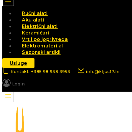
Ručni alati
Aku alati
Električni alati
Keramičari
Vrt i poljoprivreda
Elektromaterijal
Sezonski artikli
Usluge
Kontakt: +385 98 938 3953
info@kljuc17.hr
Login