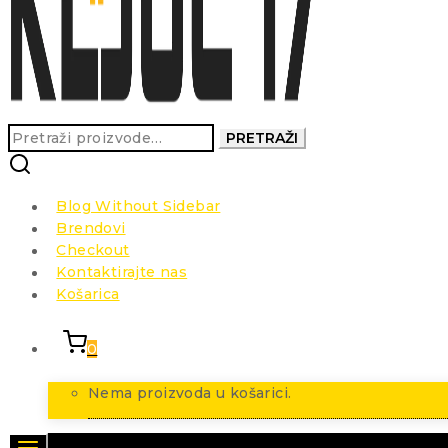
Pretraži:
PRETRAŽI
Blog Without Sidebar
Brendovi
Checkout
Kontaktirajte nas
Košarica
0
Nema proizvoda u košarici.