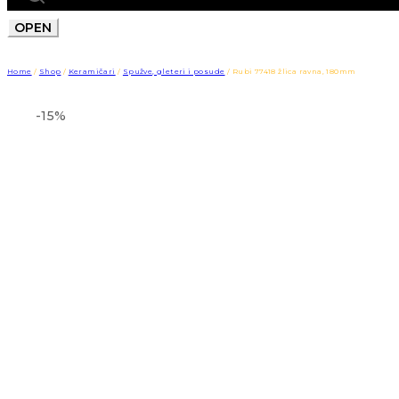
OPEN
Home
/
Shop
/
Keramičari
/
Spužve, gleteri i posude
/
Rubi 77418 žlica ravna, 180mm
-15%