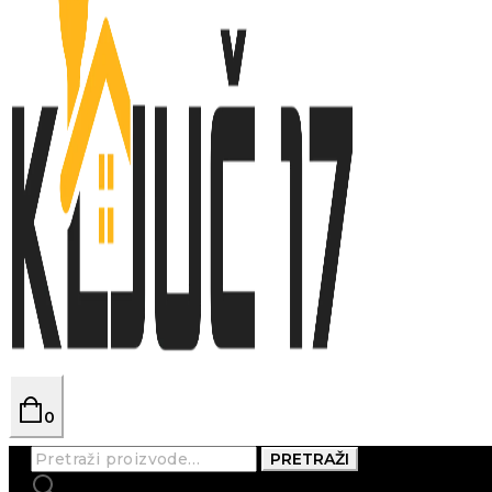
0
Pretraži:
PRETRAŽI