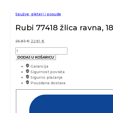
Spužve, gleteri i posude
Rubi 77418 žlica ravna,
26,83
€
22,81
€
Rubi
77418
DODAJ U KOŠARICU
žlica
Garancija
ravna,
Sigurnost povrata
180mm
Sigurno plaćanje
količina
Pouzdana dostava