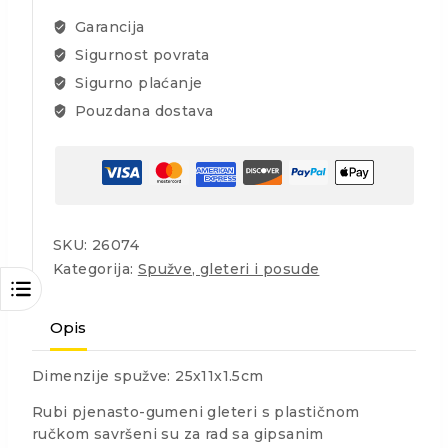
SOFT-
Garancija
L
Sigurnost povrata
količina
Sigurno plaćanje
Pouzdana dostava
SKU:
26074
Kategorija:
Spužve, gleteri i posude
Opis
Dimenzije spužve: 25x11x1.5cm
Rubi pjenasto-gumeni gleteri s plastičnom
ručkom savršeni su za rad sa gipsanim