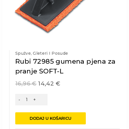
Spužve, Gleteri I Posude
Rubi 72985 gumena pjena za
pranje SOFT-L
16,96
€
14,42
€
Rubi
72985
gumena
pjena
DODAJ U KOŠARICU
za
pranje