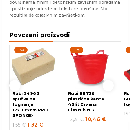
površinama, finim i betonskim završnim obradama
i postizanje određene teksture površine, što
rezultira dekorativnim završetkom.
Povezani proizvodi
-15%
-15%
Rubi 24966
Rubi 88726
Ru
spužva za
plastična kanta
Gu
fugiranje
40lit Crvena
fu
17x10x7cm PRO
Flextub N.3
15
SPONGE-
10,46
€
12,31
€
1,32
€
1,55
€