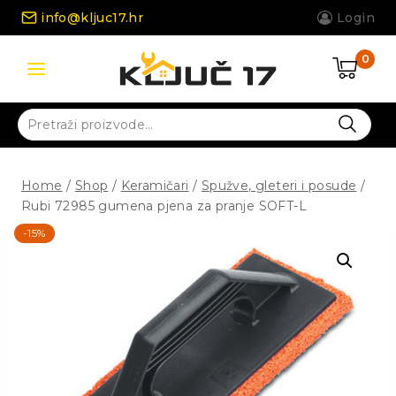
Skip
info@kljuc17.hr
Login
to
content
0
Pretraži:
Home
/
Shop
/
Keramičari
/
Spužve, gleteri i posude
/
Rubi 72985 gumena pjena za pranje SOFT-L
-15%