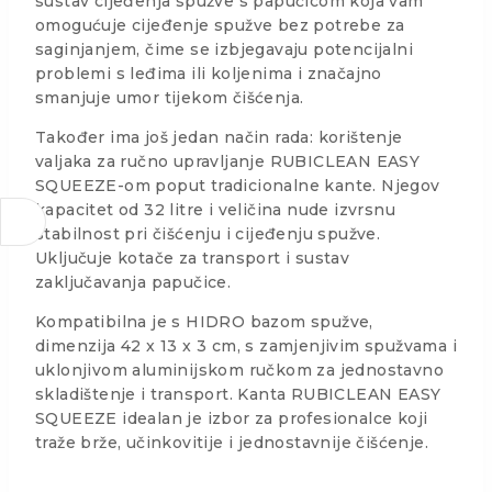
sustav cijeđenja spužve s papučicom koja vam
omogućuje cijeđenje spužve bez potrebe za
saginjanjem, čime se izbjegavaju potencijalni
problemi s leđima ili koljenima i značajno
smanjuje umor tijekom čišćenja.
Također ima još jedan način rada: korištenje
valjaka za ručno upravljanje RUBICLEAN EASY
SQUEEZE-om poput tradicionalne kante. Njegov
kapacitet od 32 litre i veličina nude izvrsnu
stabilnost pri čišćenju i cijeđenju spužve.
Uključuje kotače za transport i sustav
zaključavanja papučice.
Kompatibilna je s HIDRO bazom spužve,
dimenzija 42 x 13 x 3 cm, s zamjenjivim spužvama i
uklonjivom aluminijskom ručkom za jednostavno
skladištenje i transport. Kanta RUBICLEAN EASY
SQUEEZE idealan je izbor za profesionalce koji
traže brže, učinkovitije i jednostavnije čišćenje.