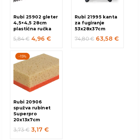
Rubi 25902 gleter
Rubi 21995 kanta
4,5×4,5 28cm
za fugiranje
plastična ručka
53x28x37cm
4,96
€
63,58
€
5,84
€
74,80
€
-15%
Rubi 20906
spužva rubinet
Superpro
20x13x7cm
3,17
€
3,73
€