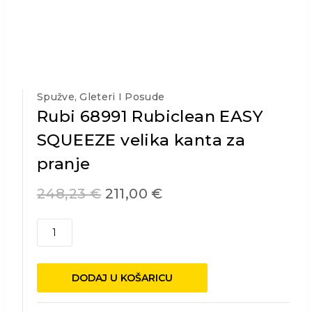
Spužve, Gleteri I Posude
Rubi 68991 Rubiclean EASY
SQUEEZE velika kanta za
pranje
248,23
€
211,00
€
Rubi
68991
Rubiclean
EASY
DODAJ U KOŠARICU
SQUEEZE
velika