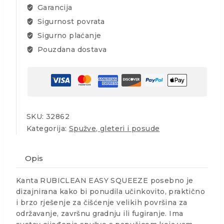
kanta
Garancija
za
Sigurnost povrata
pranje
Sigurno plaćanje
količina
Pouzdana dostava
SKU:
32862
Kategorija:
Spužve, gleteri i posude
Opis
Kanta RUBICLEAN EASY SQUEEZE posebno je
dizajnirana kako bi ponudila učinkovito, praktično
i brzo rješenje za čišćenje velikih površina za
održavanje, završnu gradnju ili fugiranje. Ima